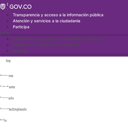
Saltar
al
contenido
Transparencia y acceso a la información pública
Atención y servicios a la ciudadanía
Participa
Menu
Transparencia y acceso a la información pública
Atención y servicios a la ciudadanía
Participa
Soy:
Aspirante
Estudiante
Egresado
Docente/Empleado
Niño