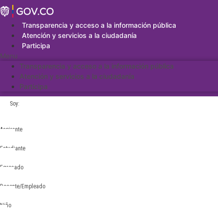
Saltar
al
contenido
Transparencia y acceso a la información pública
Atención y servicios a la ciudadanía
Participa
Menu
Transparencia y acceso a la información pública
Atención y servicios a la ciudadanía
Participa
Soy:
Aspirante
Estudiante
Egresado
Docente/Empleado
Niño