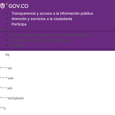
Saltar
al
contenido
Transparencia y acceso a la información pública
Atención y servicios a la ciudadanía
Participa
Menu
Transparencia y acceso a la información pública
Atención y servicios a la ciudadanía
Participa
Soy:
Aspirante
Estudiante
Egresado
Docente/Empleado
Niño