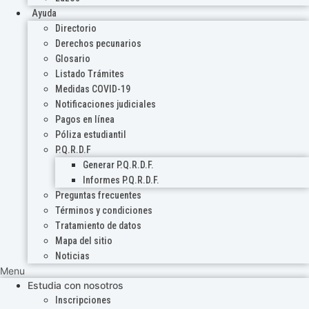
Ayuda
Directorio
Derechos pecunarios
Glosario
Listado Trámites
Medidas COVID-19
Notificaciones judiciales
Pagos en línea
Póliza estudiantil
P.Q.R.D.F
Generar P.Q.R.D.F.
Informes P.Q.R.D.F.
Preguntas frecuentes
Términos y condiciones
Tratamiento de datos
Mapa del sitio
Noticias
Menu
Estudia con nosotros
Inscripciones