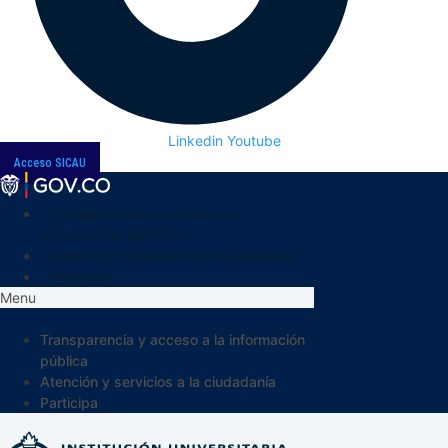
Linkedin
Youtube
Acceso SICAU
Transparencia y acceso a la
información pública
Atención y servicios a la ciudadanía
Participa
Menu
Transparencia y acceso a la información
pública
Atención y servicios a la ciudadanía
Participa