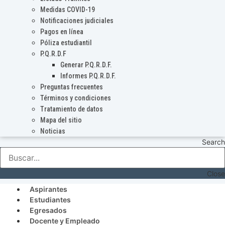
Medidas COVID-19
Notificaciones judiciales
Pagos en línea
Póliza estudiantil
P.Q.R.D.F
Generar P.Q.R.D.F.
Informes P.Q.R.D.F.
Preguntas frecuentes
Términos y condiciones
Tratamiento de datos
Mapa del sitio
Noticias
Search
Close
Aspirantes
Estudiantes
Egresados
Docente y Empleado