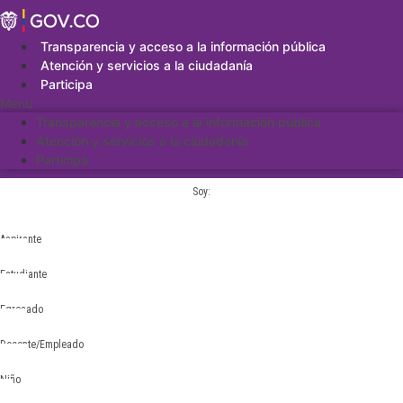
Saltar
al
contenido
Transparencia y acceso a la información pública
Atención y servicios a la ciudadanía
Participa
Menu
Transparencia y acceso a la información pública
Atención y servicios a la ciudadanía
Participa
Soy:
Aspirante
Estudiante
Egresado
Docente/Empleado
Niño