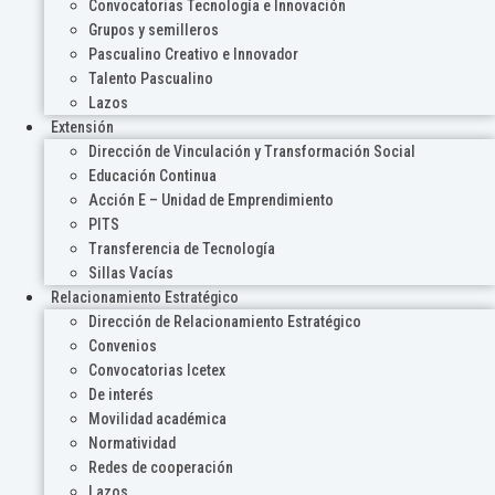
Convocatorias Tecnología e Innovación
Grupos y semilleros
Pascualino Creativo e Innovador
Talento Pascualino
Lazos
Extensión
Dirección de Vinculación y Transformación Social
Educación Continua
Acción E – Unidad de Emprendimiento
PITS
Transferencia de Tecnología
Sillas Vacías
Relacionamiento Estratégico
Dirección de Relacionamiento Estratégico
Convenios
Convocatorias Icetex
De interés
Movilidad académica
Normatividad
Redes de cooperación
Lazos