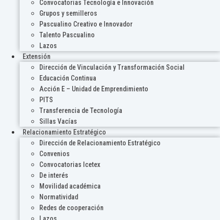
Convocatorias Tecnología e Innovación
Grupos y semilleros
Pascualino Creativo e Innovador
Talento Pascualino
Lazos
Extensión
Dirección de Vinculación y Transformación Social
Educación Continua
Acción E – Unidad de Emprendimiento
PITS
Transferencia de Tecnología
Sillas Vacías
Relacionamiento Estratégico
Dirección de Relacionamiento Estratégico
Convenios
Convocatorias Icetex
De interés
Movilidad académica
Normatividad
Redes de cooperación
Lazos