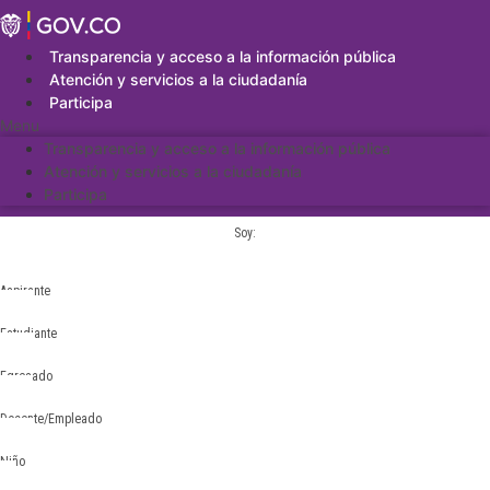
Saltar
al
contenido
Transparencia y acceso a la información pública
Atención y servicios a la ciudadanía
Participa
Menu
Transparencia y acceso a la información pública
Atención y servicios a la ciudadanía
Participa
Soy:
Aspirante
Estudiante
Egresado
Docente/Empleado
Niño