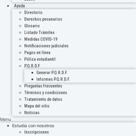
Ayuda
Directorio
Derechos pecunarios
Glosario
Listado Trámites
Medidas COVID-19
Notificaciones judiciales
Pagos en línea
Póliza estudiantil
P.Q.R.D.F
Generar P.Q.R.D.F.
Informes P.Q.R.D.F.
Preguntas frecuentes
Términos y condiciones
Tratamiento de datos
Mapa del sitio
Noticias
Menu
Estudia con nosotros
Inscripciones