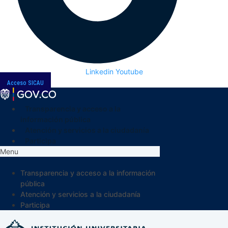
Linkedin
Youtube
Acceso SICAU
Transparencia y acceso a la
información pública
Atención y servicios a la ciudadanía
Participa
Menu
Transparencia y acceso a la información
pública
Atención y servicios a la ciudadanía
Participa