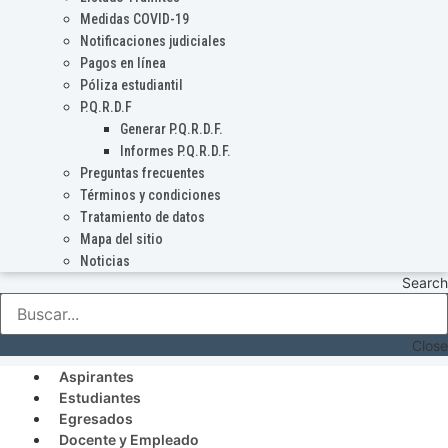
Medidas COVID-19
Notificaciones judiciales
Pagos en línea
Póliza estudiantil
P.Q.R.D.F
Generar P.Q.R.D.F.
Informes P.Q.R.D.F.
Preguntas frecuentes
Términos y condiciones
Tratamiento de datos
Mapa del sitio
Noticias
Search
Close
Aspirantes
Estudiantes
Egresados
Docente y Empleado