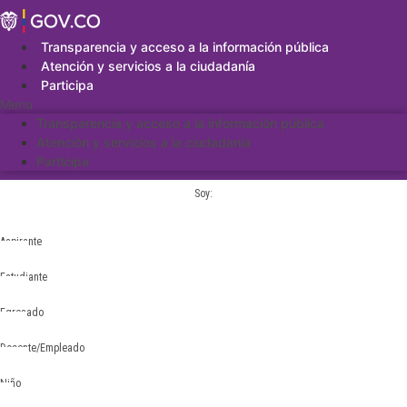
Saltar
al
contenido
Transparencia y acceso a la información pública
Atención y servicios a la ciudadanía
Participa
Menu
Transparencia y acceso a la información pública
Atención y servicios a la ciudadanía
Participa
Soy:
Aspirante
Estudiante
Egresado
Docente/Empleado
Niño