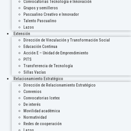
Convocatorias Tecnología e Innovación
Grupos y semilleros
Pascualino Creativo e Innovador
Talento Pascualino
Lazos
Extensión
Dirección de Vinculación y Transformación Social
Educación Continua
Acción E – Unidad de Emprendimiento
PITS
Transferencia de Tecnología
Sillas Vacías
Relacionamiento Estratégico
Dirección de Relacionamiento Estratégico
Convenios
Convocatorias Icetex
De interés
Movilidad académica
Normatividad
Redes de cooperación
Lazos