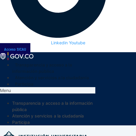
Linkedin
Youtube
Acceso SICAU
Transparencia y acceso a la
información pública
Atención y servicios a la ciudadanía
Participa
Menu
Transparencia y acceso a la información
pública
Atención y servicios a la ciudadanía
Participa