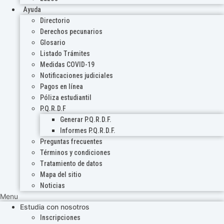
Ayuda
Directorio
Derechos pecunarios
Glosario
Listado Trámites
Medidas COVID-19
Notificaciones judiciales
Pagos en línea
Póliza estudiantil
P.Q.R.D.F
Generar P.Q.R.D.F.
Informes P.Q.R.D.F.
Preguntas frecuentes
Términos y condiciones
Tratamiento de datos
Mapa del sitio
Noticias
Menu
Estudia con nosotros
Inscripciones