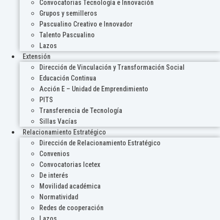
Convocatorias Tecnología e Innovación
Grupos y semilleros
Pascualino Creativo e Innovador
Talento Pascualino
Lazos
Extensión
Dirección de Vinculación y Transformación Social
Educación Continua
Acción E – Unidad de Emprendimiento
PITS
Transferencia de Tecnología
Sillas Vacías
Relacionamiento Estratégico
Dirección de Relacionamiento Estratégico
Convenios
Convocatorias Icetex
De interés
Movilidad académica
Normatividad
Redes de cooperación
Lazos