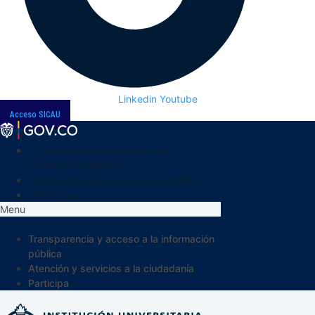
Linkedin
Youtube
Acceso SICAU
Transparencia y acceso a la
información pública
Atención y servicios a la ciudadanía
Participa
Menu
Transparencia y acceso a la información
pública
Atención y servicios a la ciudadanía
Participa