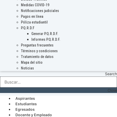
Medidas COVID-19
Notificaciones judiciales
Pagos en línea
Póliza estudiantil
P.Q.R.D.F
Generar P.Q.R.D.F.
Informes P.Q.R.D.F.
Preguntas frecuentes
Términos y condiciones
Tratamiento de datos
Mapa del sitio
Noticias
Search
Close
Aspirantes
Estudiantes
Egresados
Docente y Empleado