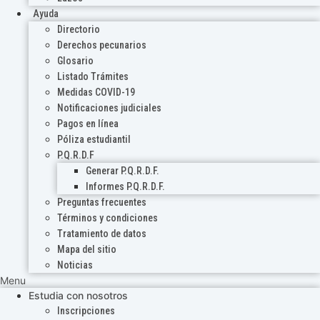
Ayuda
Directorio
Derechos pecunarios
Glosario
Listado Trámites
Medidas COVID-19
Notificaciones judiciales
Pagos en línea
Póliza estudiantil
P.Q.R.D.F
Generar P.Q.R.D.F.
Informes P.Q.R.D.F.
Preguntas frecuentes
Términos y condiciones
Tratamiento de datos
Mapa del sitio
Noticias
Menu
Estudia con nosotros
Inscripciones