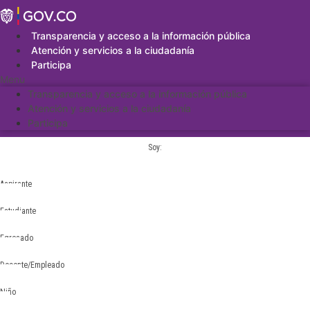
Saltar
al
contenido
Transparencia y acceso a la información pública
Atención y servicios a la ciudadanía
Participa
Menu
Transparencia y acceso a la información pública
Atención y servicios a la ciudadanía
Participa
Soy:
Aspirante
Estudiante
Egresado
Docente/Empleado
Niño