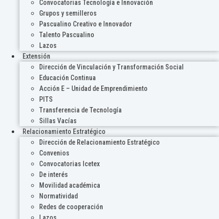
Convocatorias Tecnología e Innovación
Grupos y semilleros
Pascualino Creativo e Innovador
Talento Pascualino
Lazos
Extensión
Dirección de Vinculación y Transformación Social
Educación Continua
Acción E – Unidad de Emprendimiento
PITS
Transferencia de Tecnología
Sillas Vacías
Relacionamiento Estratégico
Dirección de Relacionamiento Estratégico
Convenios
Convocatorias Icetex
De interés
Movilidad académica
Normatividad
Redes de cooperación
Lazos