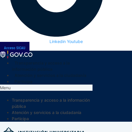
Linkedin
Youtube
Acceso SICAU
Transparencia y acceso a la
información pública
Atención y servicios a la ciudadanía
Participa
Menu
Transparencia y acceso a la información
pública
Atención y servicios a la ciudadanía
Participa