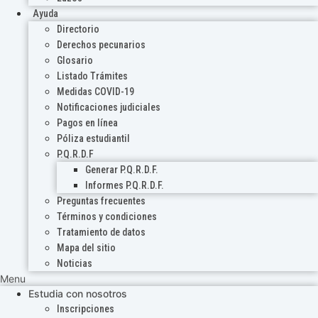
Ayuda
Directorio
Derechos pecunarios
Glosario
Listado Trámites
Medidas COVID-19
Notificaciones judiciales
Pagos en línea
Póliza estudiantil
P.Q.R.D.F
Generar P.Q.R.D.F.
Informes P.Q.R.D.F.
Preguntas frecuentes
Términos y condiciones
Tratamiento de datos
Mapa del sitio
Noticias
Menu
Estudia con nosotros
Inscripciones