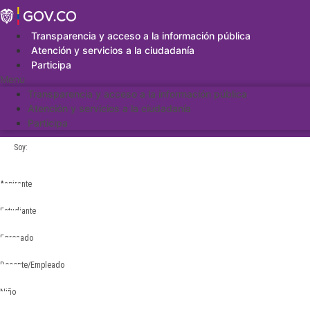
Saltar
al
contenido
Transparencia y acceso a la información pública
Atención y servicios a la ciudadanía
Participa
Menu
Transparencia y acceso a la información pública
Atención y servicios a la ciudadanía
Participa
Soy:
Aspirante
Estudiante
Egresado
Docente/Empleado
Niño