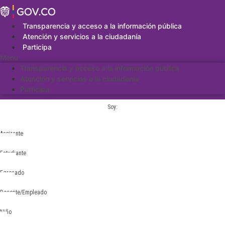
Saltar
al
contenido
Transparencia y acceso a la información pública
Atención y servicios a la ciudadanía
Participa
Menu
Transparencia y acceso a la información pública
Atención y servicios a la ciudadanía
Participa
Soy:
Aspirante
Estudiante
Egresado
Docente/Empleado
Niño