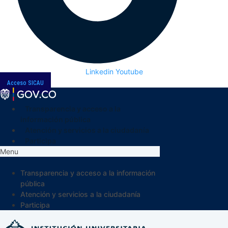
Linkedin
Youtube
Acceso SICAU
Transparencia y acceso a la
información pública
Atención y servicios a la ciudadanía
Participa
Menu
Transparencia y acceso a la información
pública
Atención y servicios a la ciudadanía
Participa