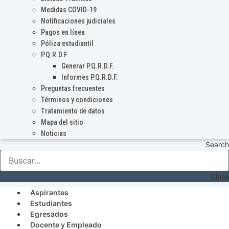
Medidas COVID-19
Notificaciones judiciales
Pagos en línea
Póliza estudiantil
P.Q.R.D.F
Generar P.Q.R.D.F.
Informes P.Q.R.D.F.
Preguntas frecuentes
Términos y condiciones
Tratamiento de datos
Mapa del sitio
Noticias
Search
Close
Aspirantes
Estudiantes
Egresados
Docente y Empleado