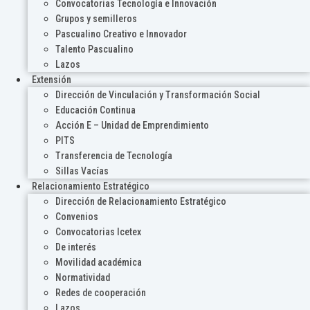
Convocatorias Tecnología e Innovación
Grupos y semilleros
Pascualino Creativo e Innovador
Talento Pascualino
Lazos
Extensión
Dirección de Vinculación y Transformación Social
Educación Continua
Acción E – Unidad de Emprendimiento
PITS
Transferencia de Tecnología
Sillas Vacías
Relacionamiento Estratégico
Dirección de Relacionamiento Estratégico
Convenios
Convocatorias Icetex
De interés
Movilidad académica
Normatividad
Redes de cooperación
Lazos