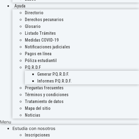
Ayuda
Directorio
Derechos pecunarios
Glosario
Listado Trámites
Medidas COVID-19
Notificaciones judiciales
Pagos en línea
Póliza estudiantil
P.Q.R.D.F
Generar P.Q.R.D.F.
Informes P.Q.R.D.F.
Preguntas frecuentes
Términos y condiciones
Tratamiento de datos
Mapa del sitio
Noticias
Menu
Estudia con nosotros
Inscripciones