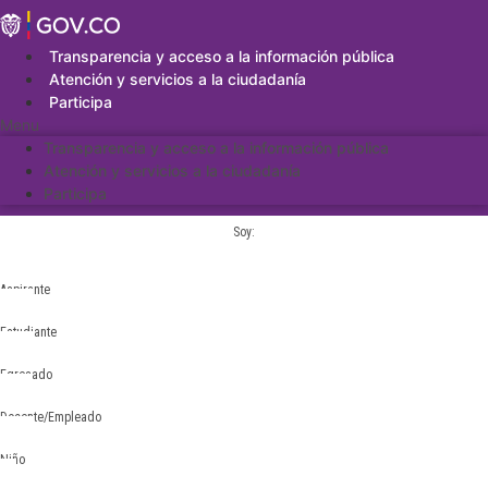
Saltar
al
contenido
Transparencia y acceso a la información pública
Atención y servicios a la ciudadanía
Participa
Menu
Transparencia y acceso a la información pública
Atención y servicios a la ciudadanía
Participa
Soy:
Aspirante
Estudiante
Egresado
Docente/Empleado
Niño