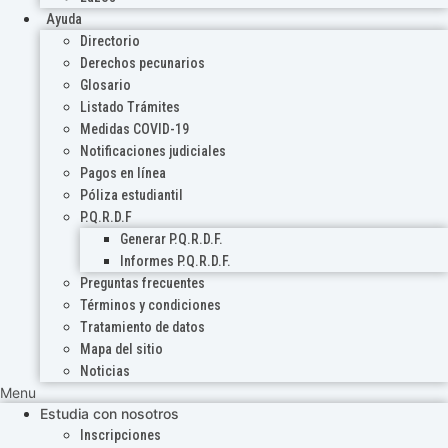
Ayuda
Directorio
Derechos pecunarios
Glosario
Listado Trámites
Medidas COVID-19
Notificaciones judiciales
Pagos en línea
Póliza estudiantil
P.Q.R.D.F
Generar P.Q.R.D.F.
Informes P.Q.R.D.F.
Preguntas frecuentes
Términos y condiciones
Tratamiento de datos
Mapa del sitio
Noticias
Menu
Estudia con nosotros
Inscripciones