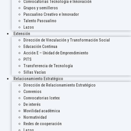
Convocatorias Tecnología e Innovación
Grupos y semilleros
Pascualino Creativo e Innovador
Talento Pascualino
Lazos
Extensión
Dirección de Vinculación y Transformación Social
Educación Continua
Acción E – Unidad de Emprendimiento
PITS
Transferencia de Tecnología
Sillas Vacías
Relacionamiento Estratégico
Dirección de Relacionamiento Estratégico
Convenios
Convocatorias Icetex
De interés
Movilidad académica
Normatividad
Redes de cooperación
Lazos