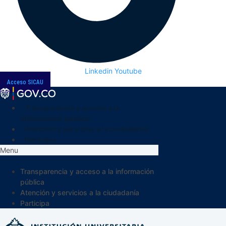
Linkedin
Youtube
Acceso SICAU
Transparencia y acceso a la
información pública
Atención y servicios a la ciudadanía
Participa
Menu
Transparencia y acceso a la información
pública
Atención y servicios a la ciudadanía
Participa