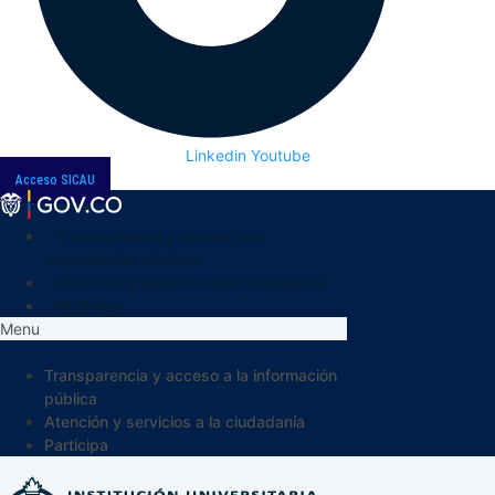
Linkedin
Youtube
Acceso SICAU
Transparencia y acceso a la
información pública
Atención y servicios a la ciudadanía
Participa
Menu
Transparencia y acceso a la información
pública
Atención y servicios a la ciudadanía
Participa