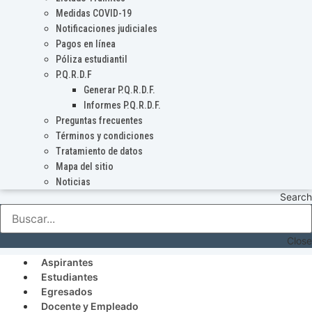
Medidas COVID-19
Notificaciones judiciales
Pagos en línea
Póliza estudiantil
P.Q.R.D.F
Generar P.Q.R.D.F.
Informes P.Q.R.D.F.
Preguntas frecuentes
Términos y condiciones
Tratamiento de datos
Mapa del sitio
Noticias
Search
Close
Aspirantes
Estudiantes
Egresados
Docente y Empleado