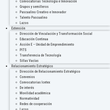
Convocatorias Tecnología e Innovación
Grupos y semilleros
Pascualino Creativo e Innovador
Talento Pascualino
Lazos
Extensión
Dirección de Vinculación y Transformación Social
Educación Continua
Acción E – Unidad de Emprendimiento
PITS
Transferencia de Tecnología
Sillas Vacías
Relacionamiento Estratégico
Dirección de Relacionamiento Estratégico
Convenios
Convocatorias Icetex
De interés
Movilidad académica
Normatividad
Redes de cooperación
Lazos