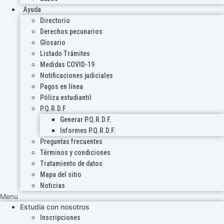
Ayuda
Directorio
Derechos pecunarios
Glosario
Listado Trámites
Medidas COVID-19
Notificaciones judiciales
Pagos en línea
Póliza estudiantil
P.Q.R.D.F
Generar P.Q.R.D.F.
Informes P.Q.R.D.F.
Preguntas frecuentes
Términos y condiciones
Tratamiento de datos
Mapa del sitio
Noticias
Menu
Estudia con nosotros
Inscripciones