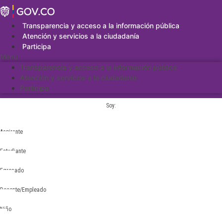
Saltar
al
contenido
Transparencia y acceso a la información pública
Atención y servicios a la ciudadanía
Participa
Menu
Transparencia y acceso a la información pública
Atención y servicios a la ciudadanía
Participa
Soy:
Aspirante
Estudiante
Egresado
Docente/Empleado
Niño