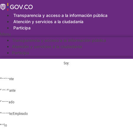
Saltar
al
contenido
Transparencia y acceso a la información pública
Atención y servicios a la ciudadanía
Participa
Menu
Transparencia y acceso a la información pública
Atención y servicios a la ciudadanía
Participa
Soy:
Aspirante
Estudiante
Egresado
Docente/Empleado
Niño