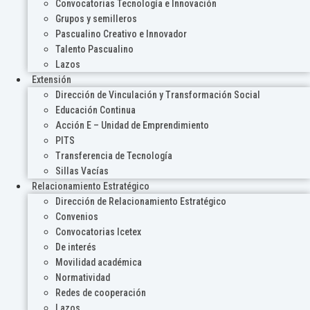
Convocatorias Tecnología e Innovación
Grupos y semilleros
Pascualino Creativo e Innovador
Talento Pascualino
Lazos
Extensión
Dirección de Vinculación y Transformación Social
Educación Continua
Acción E – Unidad de Emprendimiento
PITS
Transferencia de Tecnología
Sillas Vacías
Relacionamiento Estratégico
Dirección de Relacionamiento Estratégico
Convenios
Convocatorias Icetex
De interés
Movilidad académica
Normatividad
Redes de cooperación
Lazos