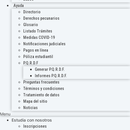
Ayuda
Directorio
Derechos pecunarios
Glosario
Listado Trámites
Medidas COVID-19
Notificaciones judiciales
Pagos en línea
Póliza estudiantil
P.Q.R.D.F
Generar P.Q.R.D.F.
Informes P.Q.R.D.F.
Preguntas frecuentes
Términos y condiciones
Tratamiento de datos
Mapa del sitio
Noticias
Menu
Estudia con nosotros
Inscripciones