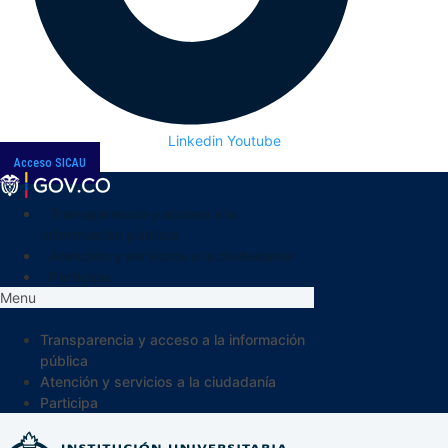
Linkedin
Youtube
Acceso SICAU
Transparencia y acceso a la
información pública
Atención y servicios a la ciudadanía
Participa
Menu
Transparencia y acceso a la información
pública
Atención y servicios a la ciudadanía
Participa