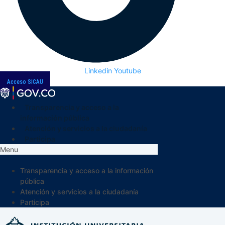
Linkedin
Youtube
Acceso SICAU
Transparencia y acceso a la
información pública
Atención y servicios a la ciudadanía
Participa
Menu
Transparencia y acceso a la información
pública
Atención y servicios a la ciudadanía
Participa