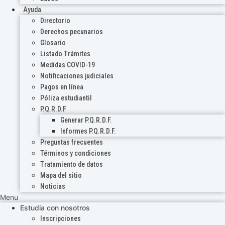
Ayuda
Directorio
Derechos pecunarios
Glosario
Listado Trámites
Medidas COVID-19
Notificaciones judiciales
Pagos en línea
Póliza estudiantil
P.Q.R.D.F
Generar P.Q.R.D.F.
Informes P.Q.R.D.F.
Preguntas frecuentes
Términos y condiciones
Tratamiento de datos
Mapa del sitio
Noticias
Menu
Estudia con nosotros
Inscripciones