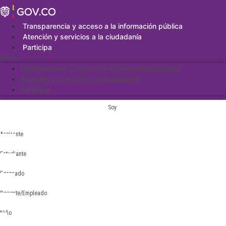
Saltar
al
contenido
Transparencia y acceso a la información pública
Atención y servicios a la ciudadanía
Participa
Menu
Transparencia y acceso a la información pública
Atención y servicios a la ciudadanía
Participa
Soy:
Aspirante
Estudiante
Egresado
Docente/Empleado
Niño