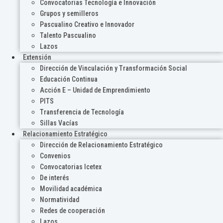
Convocatorias Tecnología e Innovación
Grupos y semilleros
Pascualino Creativo e Innovador
Talento Pascualino
Lazos
Extensión
Dirección de Vinculación y Transformación Social
Educación Continua
Acción E – Unidad de Emprendimiento
PITS
Transferencia de Tecnología
Sillas Vacías
Relacionamiento Estratégico
Dirección de Relacionamiento Estratégico
Convenios
Convocatorias Icetex
De interés
Movilidad académica
Normatividad
Redes de cooperación
Lazos