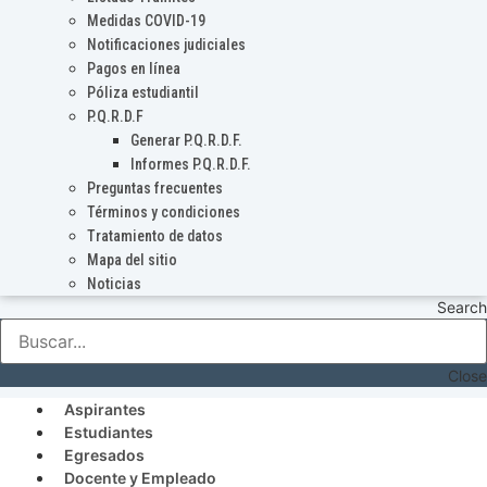
Medidas COVID-19
Notificaciones judiciales
Pagos en línea
Póliza estudiantil
P.Q.R.D.F
Generar P.Q.R.D.F.
Informes P.Q.R.D.F.
Preguntas frecuentes
Términos y condiciones
Tratamiento de datos
Mapa del sitio
Noticias
Search
Close
Aspirantes
Estudiantes
Egresados
Docente y Empleado