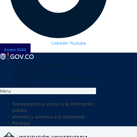
Linkedin
Youtube
Acceso SICAU
Transparencia y acceso a la
información pública
Atención y servicios a la ciudadanía
Participa
Menu
Transparencia y acceso a la información
pública
Atención y servicios a la ciudadanía
Participa