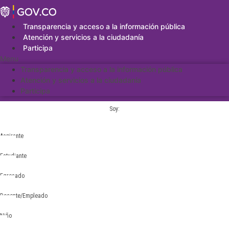
Saltar
al
contenido
Transparencia y acceso a la información pública
Atención y servicios a la ciudadanía
Participa
Menu
Transparencia y acceso a la información pública
Atención y servicios a la ciudadanía
Participa
Soy:
Aspirante
Estudiante
Egresado
Docente/Empleado
Niño