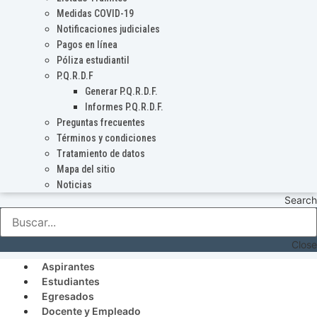
Medidas COVID-19
Notificaciones judiciales
Pagos en línea
Póliza estudiantil
P.Q.R.D.F
Generar P.Q.R.D.F.
Informes P.Q.R.D.F.
Preguntas frecuentes
Términos y condiciones
Tratamiento de datos
Mapa del sitio
Noticias
Search
Close
Aspirantes
Estudiantes
Egresados
Docente y Empleado