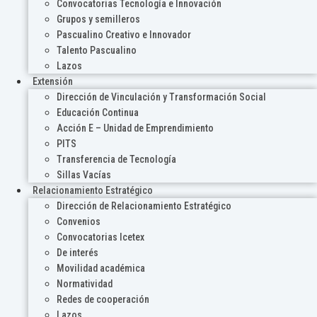
Convocatorias Tecnología e Innovación
Grupos y semilleros
Pascualino Creativo e Innovador
Talento Pascualino
Lazos
Extensión
Dirección de Vinculación y Transformación Social
Educación Continua
Acción E – Unidad de Emprendimiento
PITS
Transferencia de Tecnología
Sillas Vacías
Relacionamiento Estratégico
Dirección de Relacionamiento Estratégico
Convenios
Convocatorias Icetex
De interés
Movilidad académica
Normatividad
Redes de cooperación
Lazos