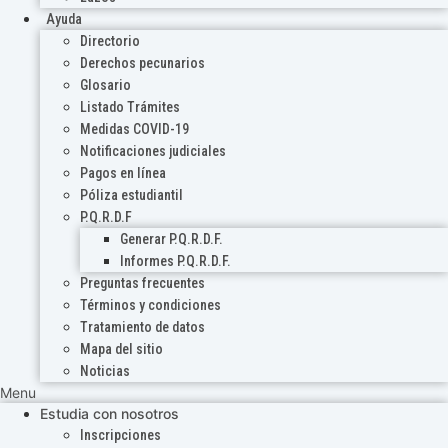
Ayuda
Directorio
Derechos pecunarios
Glosario
Listado Trámites
Medidas COVID-19
Notificaciones judiciales
Pagos en línea
Póliza estudiantil
P.Q.R.D.F
Generar P.Q.R.D.F.
Informes P.Q.R.D.F.
Preguntas frecuentes
Términos y condiciones
Tratamiento de datos
Mapa del sitio
Noticias
Menu
Estudia con nosotros
Inscripciones