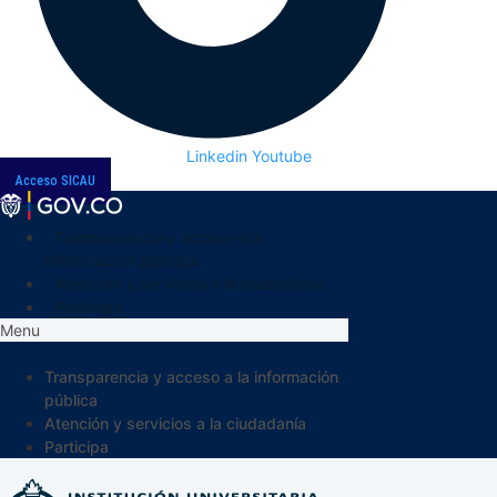
Linkedin
Youtube
Acceso SICAU
Transparencia y acceso a la
información pública
Atención y servicios a la ciudadanía
Participa
Menu
Transparencia y acceso a la información
pública
Atención y servicios a la ciudadanía
Participa