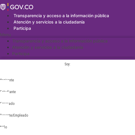
Saltar
al
contenido
Transparencia y acceso a la información pública
Atención y servicios a la ciudadanía
Participa
Menu
Transparencia y acceso a la información pública
Atención y servicios a la ciudadanía
Participa
Soy:
Aspirante
Estudiante
Egresado
Docente/Empleado
Niño