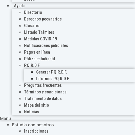
Ayuda
Directorio
Derechos pecunarios
Glosario
Listado Trámites
Medidas COVID-19
Notificaciones judiciales
Pagos en línea
Póliza estudiantil
P.Q.R.D.F
Generar P.Q.R.D.F.
Informes P.Q.R.D.F.
Preguntas frecuentes
Términos y condiciones
Tratamiento de datos
Mapa del sitio
Noticias
Menu
Estudia con nosotros
Inscripciones