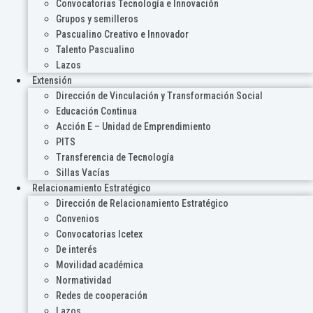
Convocatorias Tecnología e Innovación
Grupos y semilleros
Pascualino Creativo e Innovador
Talento Pascualino
Lazos
Extensión
Dirección de Vinculación y Transformación Social
Educación Continua
Acción E – Unidad de Emprendimiento
PITS
Transferencia de Tecnología
Sillas Vacías
Relacionamiento Estratégico
Dirección de Relacionamiento Estratégico
Convenios
Convocatorias Icetex
De interés
Movilidad académica
Normatividad
Redes de cooperación
Lazos