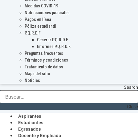
Medidas COVID-19
Notificaciones judiciales
Pagos en línea
Póliza estudiantil
P.Q.R.D.F
Generar P.Q.R.D.F.
Informes P.Q.R.D.F.
Preguntas frecuentes
Términos y condiciones
Tratamiento de datos
Mapa del sitio
Noticias
Search
Close
Aspirantes
Estudiantes
Egresados
Docente y Empleado