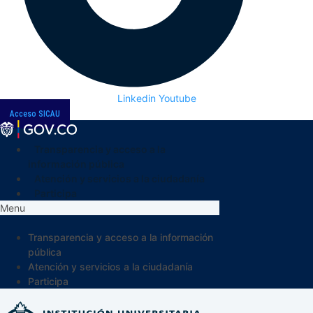
Linkedin
Youtube
Acceso SICAU
Transparencia y acceso a la
información pública
Atención y servicios a la ciudadanía
Participa
Menu
Transparencia y acceso a la información
pública
Atención y servicios a la ciudadanía
Participa