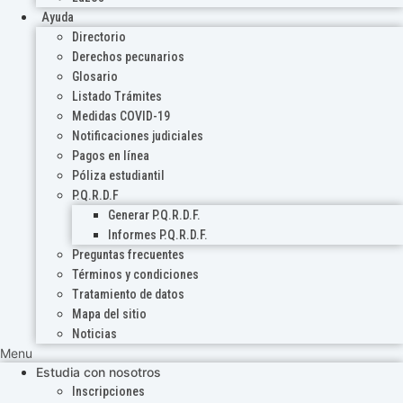
Ayuda
Directorio
Derechos pecunarios
Glosario
Listado Trámites
Medidas COVID-19
Notificaciones judiciales
Pagos en línea
Póliza estudiantil
P.Q.R.D.F
Generar P.Q.R.D.F.
Informes P.Q.R.D.F.
Preguntas frecuentes
Términos y condiciones
Tratamiento de datos
Mapa del sitio
Noticias
Menu
Estudia con nosotros
Inscripciones