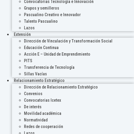
Convocatorias Tecnología e Innovación
Grupos y semilleros
Pascualino Creativo e Innovador
Talento Pascualino
Lazos
Extensión
Dirección de Vinculación y Transformación Social
Educación Continua
Acción E – Unidad de Emprendimiento
PITS
Transferencia de Tecnología
Sillas Vacías
Relacionamiento Estratégico
Dirección de Relacionamiento Estratégico
Convenios
Convocatorias Icetex
De interés
Movilidad académica
Normatividad
Redes de cooperación
Lazos