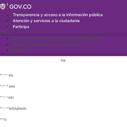
Saltar
al
contenido
Transparencia y acceso a la información pública
Atención y servicios a la ciudadanía
Participa
Menu
Transparencia y acceso a la información pública
Atención y servicios a la ciudadanía
Participa
Soy:
Aspirante
Estudiante
Egresado
Docente/Empleado
Niño