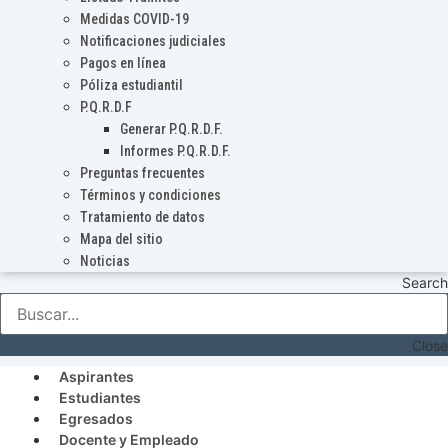
Medidas COVID-19
Notificaciones judiciales
Pagos en línea
Póliza estudiantil
P.Q.R.D.F
Generar P.Q.R.D.F.
Informes P.Q.R.D.F.
Preguntas frecuentes
Términos y condiciones
Tratamiento de datos
Mapa del sitio
Noticias
Search
Close
Aspirantes
Estudiantes
Egresados
Docente y Empleado