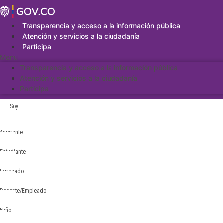
Saltar
al
contenido
Transparencia y acceso a la información pública
Atención y servicios a la ciudadanía
Participa
Menu
Transparencia y acceso a la información pública
Atención y servicios a la ciudadanía
Participa
Soy:
Aspirante
Estudiante
Egresado
Docente/Empleado
Niño