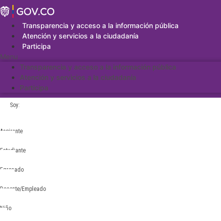
Saltar
al
contenido
Transparencia y acceso a la información pública
Atención y servicios a la ciudadanía
Participa
Menu
Transparencia y acceso a la información pública
Atención y servicios a la ciudadanía
Participa
Soy:
Aspirante
Estudiante
Egresado
Docente/Empleado
Niño