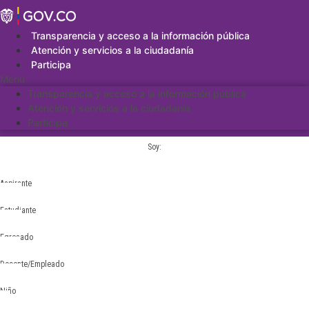
Saltar
al
contenido
Transparencia y acceso a la información pública
Atención y servicios a la ciudadanía
Participa
Menu
Transparencia y acceso a la información pública
Atención y servicios a la ciudadanía
Participa
Soy:
Aspirante
Estudiante
Egresado
Docente/Empleado
Niño