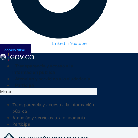
Linkedin
Youtube
Acceso SICAU
Transparencia y acceso a la
información pública
Atención y servicios a la ciudadanía
Participa
Menu
Transparencia y acceso a la información
pública
Atención y servicios a la ciudadanía
Participa