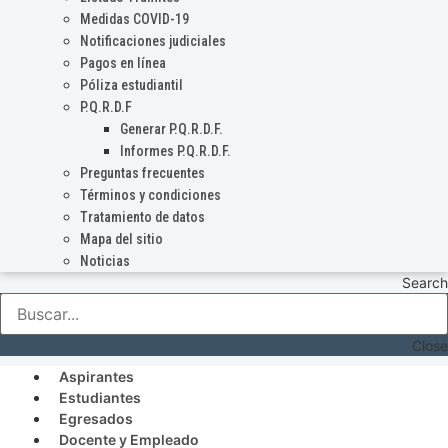
Medidas COVID-19
Notificaciones judiciales
Pagos en línea
Póliza estudiantil
P.Q.R.D.F
Generar P.Q.R.D.F.
Informes P.Q.R.D.F.
Preguntas frecuentes
Términos y condiciones
Tratamiento de datos
Mapa del sitio
Noticias
Search
Close
Aspirantes
Estudiantes
Egresados
Docente y Empleado