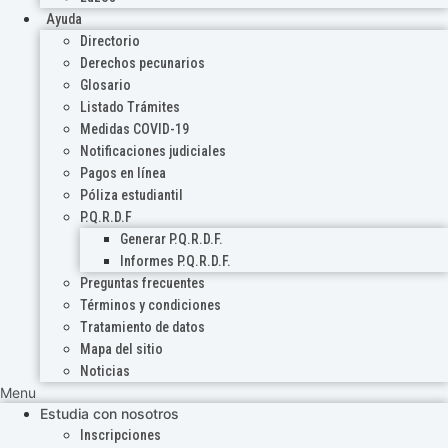
Ayuda
Directorio
Derechos pecunarios
Glosario
Listado Trámites
Medidas COVID-19
Notificaciones judiciales
Pagos en línea
Póliza estudiantil
P.Q.R.D.F
Generar P.Q.R.D.F.
Informes P.Q.R.D.F.
Preguntas frecuentes
Términos y condiciones
Tratamiento de datos
Mapa del sitio
Noticias
Menu
Estudia con nosotros
Inscripciones