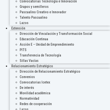
Convocatorias Tecnología e Innovación
Grupos y semilleros
Pascualino Creativo e Innovador
Talento Pascualino
Lazos
Extensión
Dirección de Vinculación y Transformación Social
Educación Continua
Acción E – Unidad de Emprendimiento
PITS
Transferencia de Tecnología
Sillas Vacías
Relacionamiento Estratégico
Dirección de Relacionamiento Estratégico
Convenios
Convocatorias Icetex
De interés
Movilidad académica
Normatividad
Redes de cooperación
Lazos