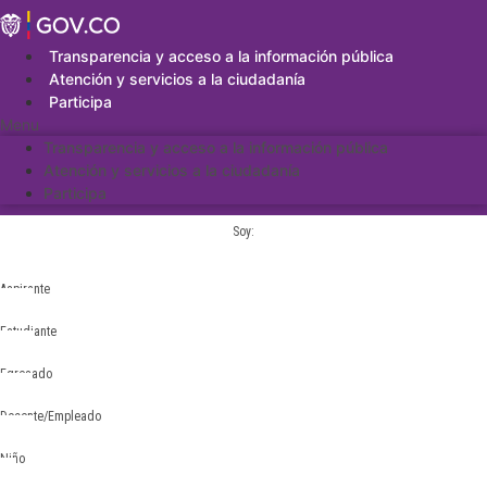
Saltar
al
contenido
Transparencia y acceso a la información pública
Atención y servicios a la ciudadanía
Participa
Menu
Transparencia y acceso a la información pública
Atención y servicios a la ciudadanía
Participa
Soy:
Aspirante
Estudiante
Egresado
Docente/Empleado
Niño