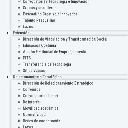
Convocatorias Tecnología e Innovación
Grupos y semilleros
Pascualino Creativo e Innovador
Talento Pascualino
Lazos
Extensión
Dirección de Vinculación y Transformación Social
Educación Continua
Acción E – Unidad de Emprendimiento
PITS
Transferencia de Tecnología
Sillas Vacías
Relacionamiento Estratégico
Dirección de Relacionamiento Estratégico
Convenios
Convocatorias Icetex
De interés
Movilidad académica
Normatividad
Redes de cooperación
Lazos