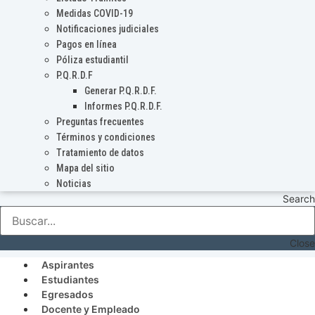
Medidas COVID-19
Notificaciones judiciales
Pagos en línea
Póliza estudiantil
P.Q.R.D.F
Generar P.Q.R.D.F.
Informes P.Q.R.D.F.
Preguntas frecuentes
Términos y condiciones
Tratamiento de datos
Mapa del sitio
Noticias
Search
Close
Aspirantes
Estudiantes
Egresados
Docente y Empleado