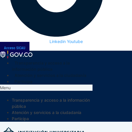
Linkedin
Youtube
Acceso SICAU
Transparencia y acceso a la
información pública
Atención y servicios a la ciudadanía
Participa
Menu
Transparencia y acceso a la información
pública
Atención y servicios a la ciudadanía
Participa