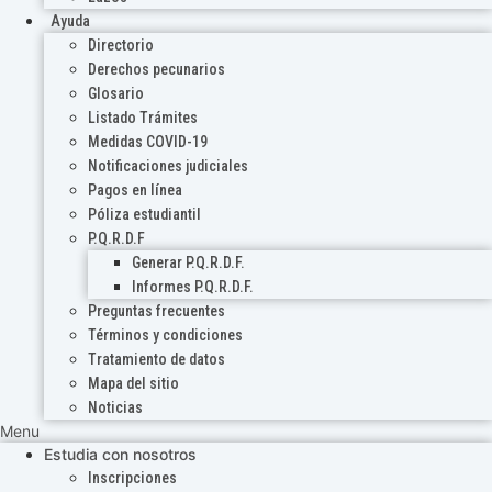
Ayuda
Directorio
Derechos pecunarios
Glosario
Listado Trámites
Medidas COVID-19
Notificaciones judiciales
Pagos en línea
Póliza estudiantil
P.Q.R.D.F
Generar P.Q.R.D.F.
Informes P.Q.R.D.F.
Preguntas frecuentes
Términos y condiciones
Tratamiento de datos
Mapa del sitio
Noticias
Menu
Estudia con nosotros
Inscripciones