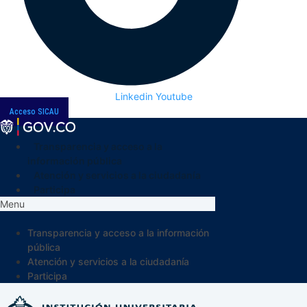
Linkedin
Youtube
Acceso SICAU
Transparencia y acceso a la
información pública
Atención y servicios a la ciudadanía
Participa
Menu
Transparencia y acceso a la información
pública
Atención y servicios a la ciudadanía
Participa