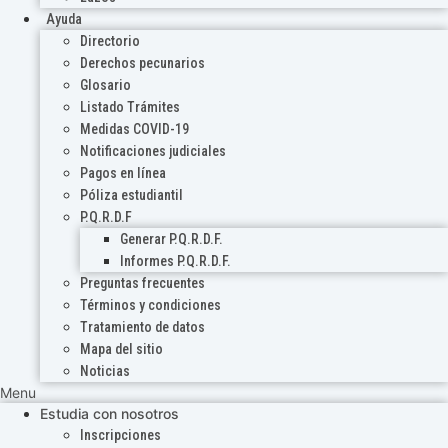
Ayuda
Directorio
Derechos pecunarios
Glosario
Listado Trámites
Medidas COVID-19
Notificaciones judiciales
Pagos en línea
Póliza estudiantil
P.Q.R.D.F
Generar P.Q.R.D.F.
Informes P.Q.R.D.F.
Preguntas frecuentes
Términos y condiciones
Tratamiento de datos
Mapa del sitio
Noticias
Menu
Estudia con nosotros
Inscripciones