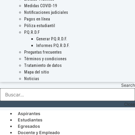
Medidas COVID-19
Notificaciones judiciales
Pagos en línea
Póliza estudiantil
P.Q.R.D.F
Generar P.Q.R.D.F.
Informes P.Q.R.D.F.
Preguntas frecuentes
Términos y condiciones
Tratamiento de datos
Mapa del sitio
Noticias
Search
Close
Aspirantes
Estudiantes
Egresados
Docente y Empleado