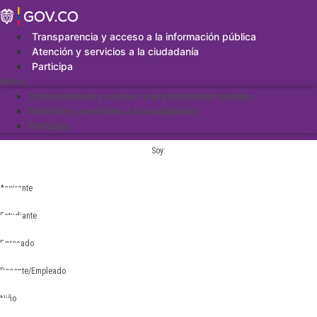
Saltar
al
contenido
Transparencia y acceso a la información pública
Atención y servicios a la ciudadanía
Participa
Menu
Transparencia y acceso a la información pública
Atención y servicios a la ciudadanía
Participa
Soy:
Aspirante
Estudiante
Egresado
Docente/Empleado
Niño