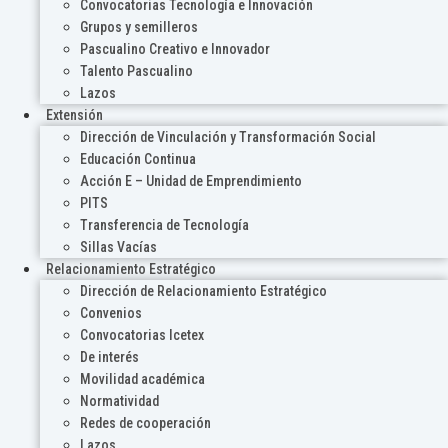
Convocatorias Tecnología e Innovación
Grupos y semilleros
Pascualino Creativo e Innovador
Talento Pascualino
Lazos
Extensión
Dirección de Vinculación y Transformación Social
Educación Continua
Acción E – Unidad de Emprendimiento
PITS
Transferencia de Tecnología
Sillas Vacías
Relacionamiento Estratégico
Dirección de Relacionamiento Estratégico
Convenios
Convocatorias Icetex
De interés
Movilidad académica
Normatividad
Redes de cooperación
Lazos