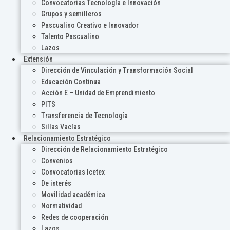
Convocatorias Tecnología e Innovación
Grupos y semilleros
Pascualino Creativo e Innovador
Talento Pascualino
Lazos
Extensión
Dirección de Vinculación y Transformación Social
Educación Continua
Acción E – Unidad de Emprendimiento
PITS
Transferencia de Tecnología
Sillas Vacías
Relacionamiento Estratégico
Dirección de Relacionamiento Estratégico
Convenios
Convocatorias Icetex
De interés
Movilidad académica
Normatividad
Redes de cooperación
Lazos