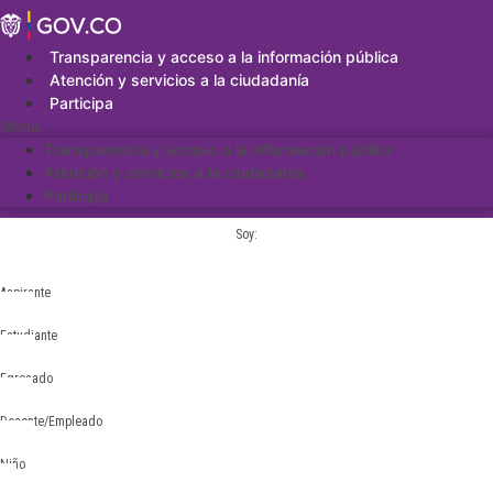
Saltar
al
contenido
Transparencia y acceso a la información pública
Atención y servicios a la ciudadanía
Participa
Menu
Transparencia y acceso a la información pública
Atención y servicios a la ciudadanía
Participa
Soy:
Aspirante
Estudiante
Egresado
Docente/Empleado
Niño