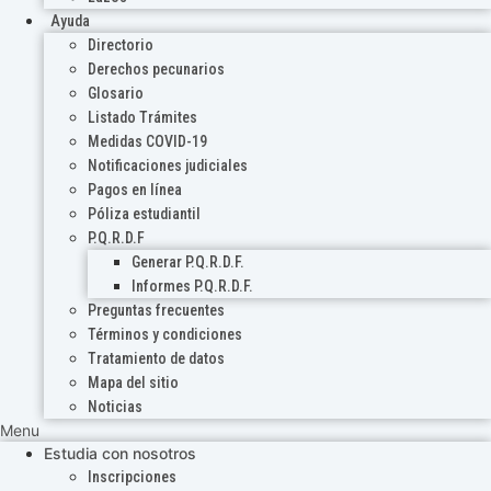
Ayuda
Directorio
Derechos pecunarios
Glosario
Listado Trámites
Medidas COVID-19
Notificaciones judiciales
Pagos en línea
Póliza estudiantil
P.Q.R.D.F
Generar P.Q.R.D.F.
Informes P.Q.R.D.F.
Preguntas frecuentes
Términos y condiciones
Tratamiento de datos
Mapa del sitio
Noticias
Menu
Estudia con nosotros
Inscripciones