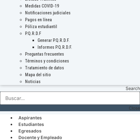
Medidas COVID-19
Notificaciones judiciales
Pagos en línea
Póliza estudiantil
P.Q.R.D.F
Generar P.Q.R.D.F.
Informes P.Q.R.D.F.
Preguntas frecuentes
Términos y condiciones
Tratamiento de datos
Mapa del sitio
Noticias
Search
Close
Aspirantes
Estudiantes
Egresados
Docente y Empleado