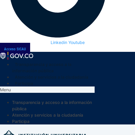
Linkedin
Youtube
Acceso SICAU
Transparencia y acceso a la
información pública
Atención y servicios a la ciudadanía
Participa
Menu
Transparencia y acceso a la información
pública
Atención y servicios a la ciudadanía
Participa