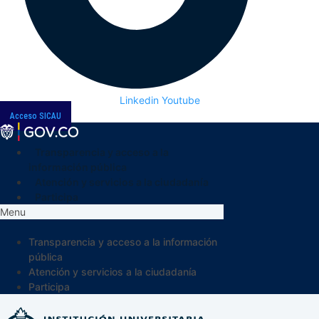
Linkedin
Youtube
Acceso SICAU
Transparencia y acceso a la
información pública
Atención y servicios a la ciudadanía
Participa
Menu
Transparencia y acceso a la información
pública
Atención y servicios a la ciudadanía
Participa