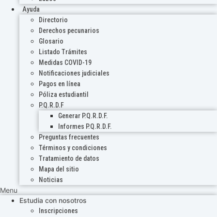
Ayuda
Directorio
Derechos pecunarios
Glosario
Listado Trámites
Medidas COVID-19
Notificaciones judiciales
Pagos en línea
Póliza estudiantil
P.Q.R.D.F
Generar P.Q.R.D.F.
Informes P.Q.R.D.F.
Preguntas frecuentes
Términos y condiciones
Tratamiento de datos
Mapa del sitio
Noticias
Menu
Estudia con nosotros
Inscripciones