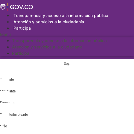
Saltar
al
contenido
Transparencia y acceso a la información pública
Atención y servicios a la ciudadanía
Participa
Menu
Transparencia y acceso a la información pública
Atención y servicios a la ciudadanía
Participa
Soy:
Aspirante
Estudiante
Egresado
Docente/Empleado
Niño