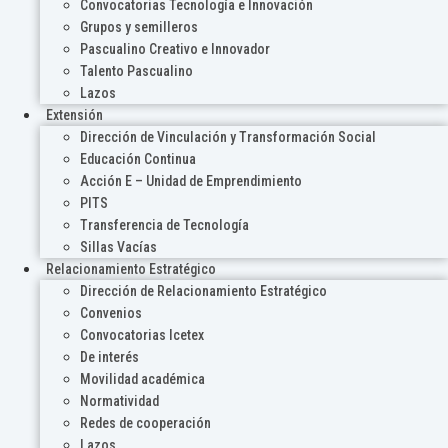
Convocatorias Tecnología e Innovación
Grupos y semilleros
Pascualino Creativo e Innovador
Talento Pascualino
Lazos
Extensión
Dirección de Vinculación y Transformación Social
Educación Continua
Acción E – Unidad de Emprendimiento
PITS
Transferencia de Tecnología
Sillas Vacías
Relacionamiento Estratégico
Dirección de Relacionamiento Estratégico
Convenios
Convocatorias Icetex
De interés
Movilidad académica
Normatividad
Redes de cooperación
Lazos