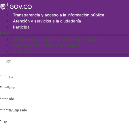
Saltar
al
contenido
Transparencia y acceso a la información pública
Atención y servicios a la ciudadanía
Participa
Menu
Transparencia y acceso a la información pública
Atención y servicios a la ciudadanía
Participa
Soy:
Aspirante
Estudiante
Egresado
Docente/Empleado
Niño