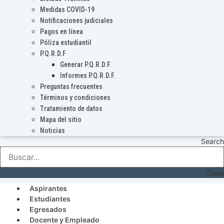
Medidas COVID-19
Notificaciones judiciales
Pagos en línea
Póliza estudiantil
P.Q.R.D.F
Generar P.Q.R.D.F.
Informes P.Q.R.D.F.
Preguntas frecuentes
Términos y condiciones
Tratamiento de datos
Mapa del sitio
Noticias
Search
Close
Aspirantes
Estudiantes
Egresados
Docente y Empleado