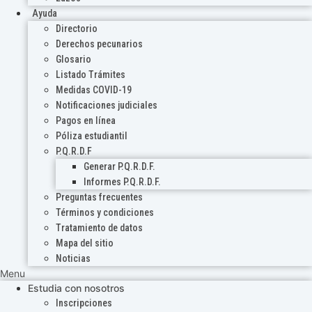
Ayuda
Directorio
Derechos pecunarios
Glosario
Listado Trámites
Medidas COVID-19
Notificaciones judiciales
Pagos en línea
Póliza estudiantil
P.Q.R.D.F
Generar P.Q.R.D.F.
Informes P.Q.R.D.F.
Preguntas frecuentes
Términos y condiciones
Tratamiento de datos
Mapa del sitio
Noticias
Menu
Estudia con nosotros
Inscripciones