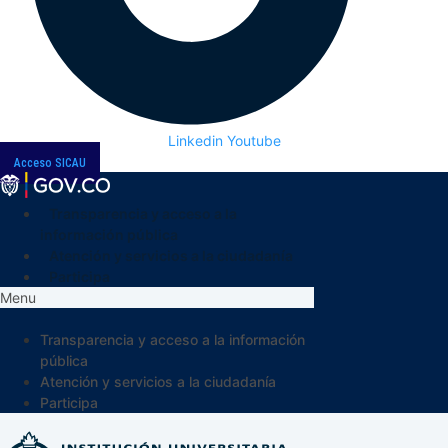
Linkedin
Youtube
Acceso SICAU
Transparencia y acceso a la
información pública
Atención y servicios a la ciudadanía
Participa
Menu
Transparencia y acceso a la información
pública
Atención y servicios a la ciudadanía
Participa