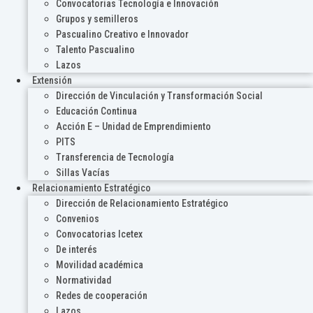
Convocatorias Tecnología e Innovación
Grupos y semilleros
Pascualino Creativo e Innovador
Talento Pascualino
Lazos
Extensión
Dirección de Vinculación y Transformación Social
Educación Continua
Acción E – Unidad de Emprendimiento
PITS
Transferencia de Tecnología
Sillas Vacías
Relacionamiento Estratégico
Dirección de Relacionamiento Estratégico
Convenios
Convocatorias Icetex
De interés
Movilidad académica
Normatividad
Redes de cooperación
Lazos