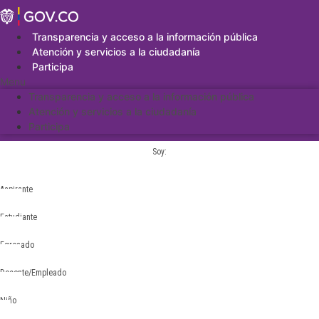
Saltar
al
contenido
Transparencia y acceso a la información pública
Atención y servicios a la ciudadanía
Participa
Menu
Transparencia y acceso a la información pública
Atención y servicios a la ciudadanía
Participa
Soy:
Aspirante
Estudiante
Egresado
Docente/Empleado
Niño