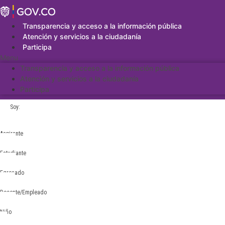
Saltar
al
contenido
Transparencia y acceso a la información pública
Atención y servicios a la ciudadanía
Participa
Menu
Transparencia y acceso a la información pública
Atención y servicios a la ciudadanía
Participa
Soy:
Aspirante
Estudiante
Egresado
Docente/Empleado
Niño