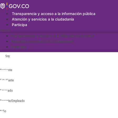
Saltar
al
contenido
Transparencia y acceso a la información pública
Atención y servicios a la ciudadanía
Participa
Menu
Transparencia y acceso a la información pública
Atención y servicios a la ciudadanía
Participa
Soy:
Aspirante
Estudiante
Egresado
Docente/Empleado
Niño