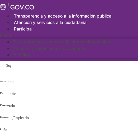
Saltar
al
contenido
Transparencia y acceso a la información pública
Atención y servicios a la ciudadanía
Participa
Menu
Transparencia y acceso a la información pública
Atención y servicios a la ciudadanía
Participa
Soy:
Aspirante
Estudiante
Egresado
Docente/Empleado
Niño