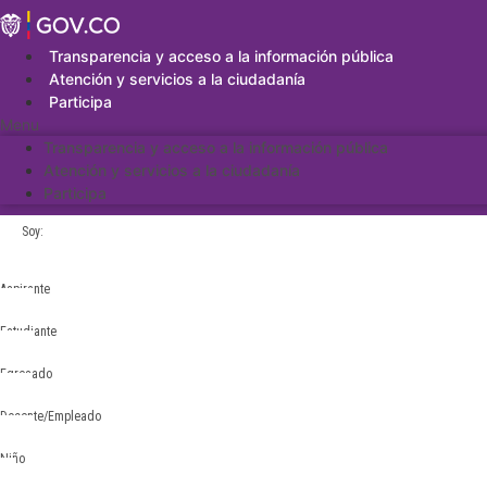
Saltar
al
contenido
Transparencia y acceso a la información pública
Atención y servicios a la ciudadanía
Participa
Menu
Transparencia y acceso a la información pública
Atención y servicios a la ciudadanía
Participa
Soy:
Aspirante
Estudiante
Egresado
Docente/Empleado
Niño