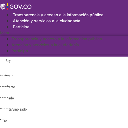
Saltar
al
contenido
Transparencia y acceso a la información pública
Atención y servicios a la ciudadanía
Participa
Menu
Transparencia y acceso a la información pública
Atención y servicios a la ciudadanía
Participa
Soy:
Aspirante
Estudiante
Egresado
Docente/Empleado
Niño