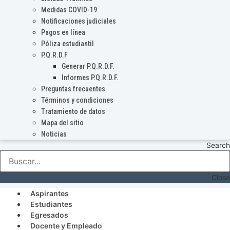
Medidas COVID-19
Notificaciones judiciales
Pagos en línea
Póliza estudiantil
P.Q.R.D.F
Generar P.Q.R.D.F.
Informes P.Q.R.D.F.
Preguntas frecuentes
Términos y condiciones
Tratamiento de datos
Mapa del sitio
Noticias
Search
Close
Aspirantes
Estudiantes
Egresados
Docente y Empleado