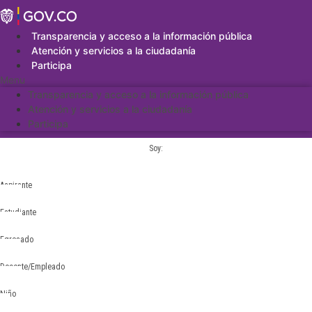
Saltar
al
contenido
Transparencia y acceso a la información pública
Atención y servicios a la ciudadanía
Participa
Menu
Transparencia y acceso a la información pública
Atención y servicios a la ciudadanía
Participa
Soy:
Aspirante
Estudiante
Egresado
Docente/Empleado
Niño