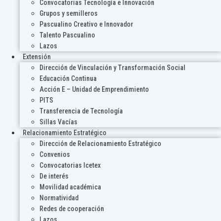
Convocatorias Tecnología e Innovación
Grupos y semilleros
Pascualino Creativo e Innovador
Talento Pascualino
Lazos
Extensión
Dirección de Vinculación y Transformación Social
Educación Continua
Acción E – Unidad de Emprendimiento
PITS
Transferencia de Tecnología
Sillas Vacías
Relacionamiento Estratégico
Dirección de Relacionamiento Estratégico
Convenios
Convocatorias Icetex
De interés
Movilidad académica
Normatividad
Redes de cooperación
Lazos