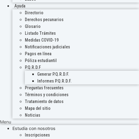
Ayuda
Directorio
Derechos pecunarios
Glosario
Listado Trámites
Medidas COVID-19
Notificaciones judiciales
Pagos en línea
Póliza estudiantil
P.Q.R.D.F
Generar P.Q.R.D.F.
Informes P.Q.R.D.F.
Preguntas frecuentes
Términos y condiciones
Tratamiento de datos
Mapa del sitio
Noticias
Menu
Estudia con nosotros
Inscripciones