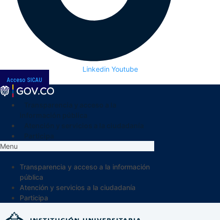
Linkedin
Youtube
Acceso SICAU
Transparencia y acceso a la
información pública
Atención y servicios a la ciudadanía
Participa
Menu
Transparencia y acceso a la información
pública
Atención y servicios a la ciudadanía
Participa