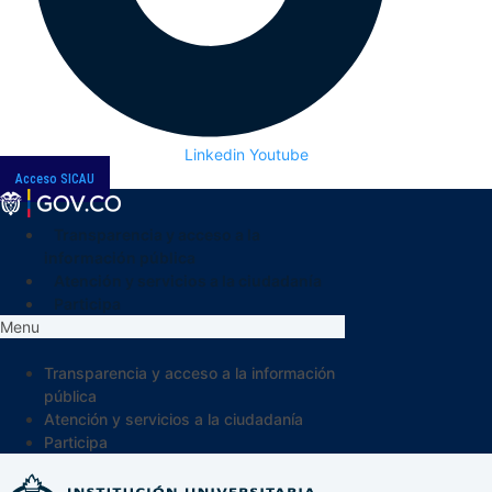
Linkedin
Youtube
Acceso SICAU
Transparencia y acceso a la
información pública
Atención y servicios a la ciudadanía
Participa
Menu
Transparencia y acceso a la información
pública
Atención y servicios a la ciudadanía
Participa