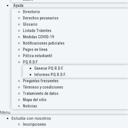
Ayuda
Directorio
Derechos pecunarios
Glosario
Listado Trámites
Medidas COVID-19
Notificaciones judiciales
Pagos en línea
Póliza estudiantil
P.Q.R.D.F
Generar P.Q.R.D.F.
Informes P.Q.R.D.F.
Preguntas frecuentes
Términos y condiciones
Tratamiento de datos
Mapa del sitio
Noticias
Menu
Estudia con nosotros
Inscripciones