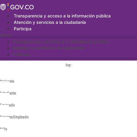
Saltar
al
contenido
Transparencia y acceso a la información pública
Atención y servicios a la ciudadanía
Participa
Menu
Transparencia y acceso a la información pública
Atención y servicios a la ciudadanía
Participa
Soy:
Aspirante
Estudiante
Egresado
Docente/Empleado
Niño