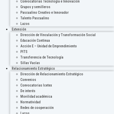
Convocatorias Tecnología e Innovación
Grupos y semilleros
Pascualino Creativo e Innovador
Talento Pascualino
Lazos
Extensión
Dirección de Vinculación y Transformación Social
Educación Continua
Acción E – Unidad de Emprendimiento
PITS
Transferencia de Tecnología
Sillas Vacías
Relacionamiento Estratégico
Dirección de Relacionamiento Estratégico
Convenios
Convocatorias Icetex
De interés
Movilidad académica
Normatividad
Redes de cooperación
Lazos