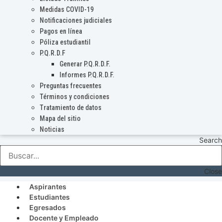
Medidas COVID-19
Notificaciones judiciales
Pagos en línea
Póliza estudiantil
P.Q.R.D.F
Generar P.Q.R.D.F.
Informes P.Q.R.D.F.
Preguntas frecuentes
Términos y condiciones
Tratamiento de datos
Mapa del sitio
Noticias
Search
Close
Aspirantes
Estudiantes
Egresados
Docente y Empleado