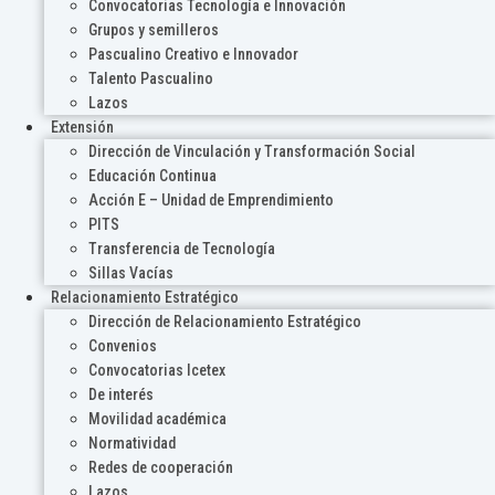
Convocatorias Tecnología e Innovación
Grupos y semilleros
Pascualino Creativo e Innovador
Talento Pascualino
Lazos
Extensión
Dirección de Vinculación y Transformación Social
Educación Continua
Acción E – Unidad de Emprendimiento
PITS
Transferencia de Tecnología
Sillas Vacías
Relacionamiento Estratégico
Dirección de Relacionamiento Estratégico
Convenios
Convocatorias Icetex
De interés
Movilidad académica
Normatividad
Redes de cooperación
Lazos