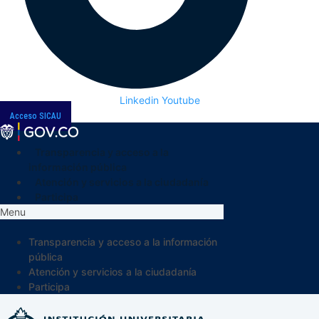
Linkedin
Youtube
Acceso SICAU
Transparencia y acceso a la
información pública
Atención y servicios a la ciudadanía
Participa
Menu
Transparencia y acceso a la información
pública
Atención y servicios a la ciudadanía
Participa