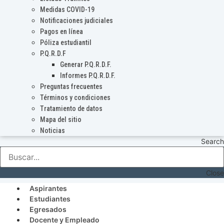
Medidas COVID-19
Notificaciones judiciales
Pagos en línea
Póliza estudiantil
P.Q.R.D.F
Generar P.Q.R.D.F.
Informes P.Q.R.D.F.
Preguntas frecuentes
Términos y condiciones
Tratamiento de datos
Mapa del sitio
Noticias
Search
Close
Aspirantes
Estudiantes
Egresados
Docente y Empleado