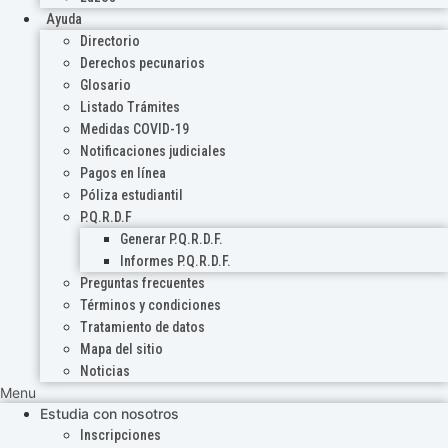
Ayuda
Directorio
Derechos pecunarios
Glosario
Listado Trámites
Medidas COVID-19
Notificaciones judiciales
Pagos en línea
Póliza estudiantil
P.Q.R.D.F
Generar P.Q.R.D.F.
Informes P.Q.R.D.F.
Preguntas frecuentes
Términos y condiciones
Tratamiento de datos
Mapa del sitio
Noticias
Menu
Estudia con nosotros
Inscripciones