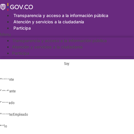
Saltar
al
contenido
Transparencia y acceso a la información pública
Atención y servicios a la ciudadanía
Participa
Menu
Transparencia y acceso a la información pública
Atención y servicios a la ciudadanía
Participa
Soy:
Aspirante
Estudiante
Egresado
Docente/Empleado
Niño