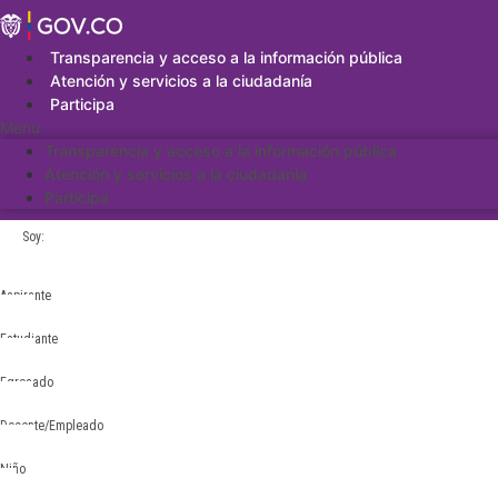
Saltar
al
contenido
Transparencia y acceso a la información pública
Atención y servicios a la ciudadanía
Participa
Menu
Transparencia y acceso a la información pública
Atención y servicios a la ciudadanía
Participa
Soy:
Aspirante
Estudiante
Egresado
Docente/Empleado
Niño