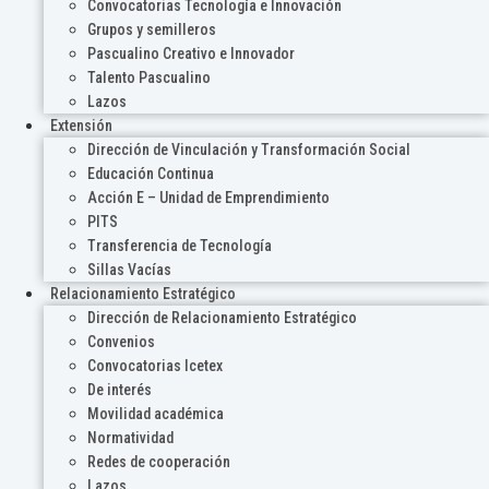
Convocatorias Tecnología e Innovación
Grupos y semilleros
Pascualino Creativo e Innovador
Talento Pascualino
Lazos
Extensión
Dirección de Vinculación y Transformación Social
Educación Continua
Acción E – Unidad de Emprendimiento
PITS
Transferencia de Tecnología
Sillas Vacías
Relacionamiento Estratégico
Dirección de Relacionamiento Estratégico
Convenios
Convocatorias Icetex
De interés
Movilidad académica
Normatividad
Redes de cooperación
Lazos