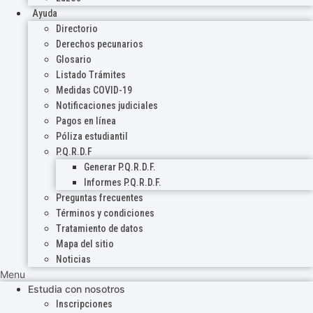
Ayuda
Directorio
Derechos pecunarios
Glosario
Listado Trámites
Medidas COVID-19
Notificaciones judiciales
Pagos en línea
Póliza estudiantil
P.Q.R.D.F
Generar P.Q.R.D.F.
Informes P.Q.R.D.F.
Preguntas frecuentes
Términos y condiciones
Tratamiento de datos
Mapa del sitio
Noticias
Menu
Estudia con nosotros
Inscripciones