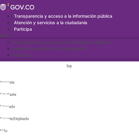
Saltar
al
contenido
Transparencia y acceso a la información pública
Atención y servicios a la ciudadanía
Participa
Menu
Transparencia y acceso a la información pública
Atención y servicios a la ciudadanía
Participa
Soy:
Aspirante
Estudiante
Egresado
Docente/Empleado
Niño