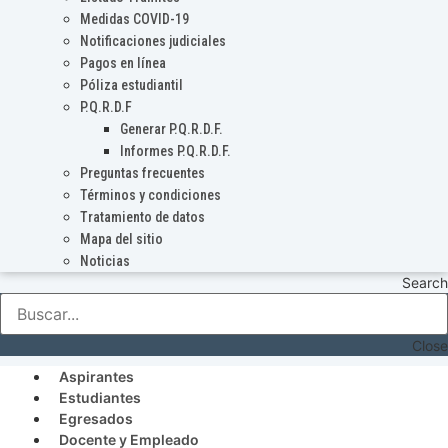
Medidas COVID-19
Notificaciones judiciales
Pagos en línea
Póliza estudiantil
P.Q.R.D.F
Generar P.Q.R.D.F.
Informes P.Q.R.D.F.
Preguntas frecuentes
Términos y condiciones
Tratamiento de datos
Mapa del sitio
Noticias
Search
Close
Aspirantes
Estudiantes
Egresados
Docente y Empleado