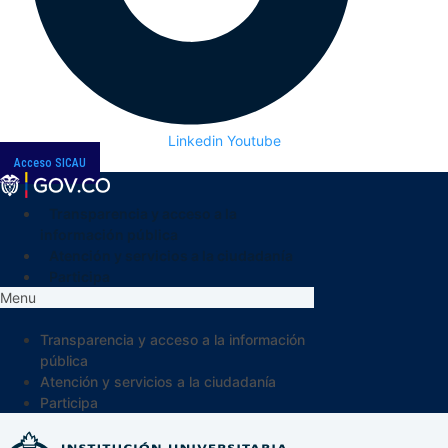
Linkedin
Youtube
Acceso SICAU
Transparencia y acceso a la
información pública
Atención y servicios a la ciudadanía
Participa
Menu
Transparencia y acceso a la información
pública
Atención y servicios a la ciudadanía
Participa