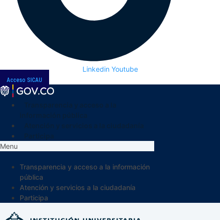
Linkedin
Youtube
Acceso SICAU
Transparencia y acceso a la
información pública
Atención y servicios a la ciudadanía
Participa
Menu
Transparencia y acceso a la información
pública
Atención y servicios a la ciudadanía
Participa