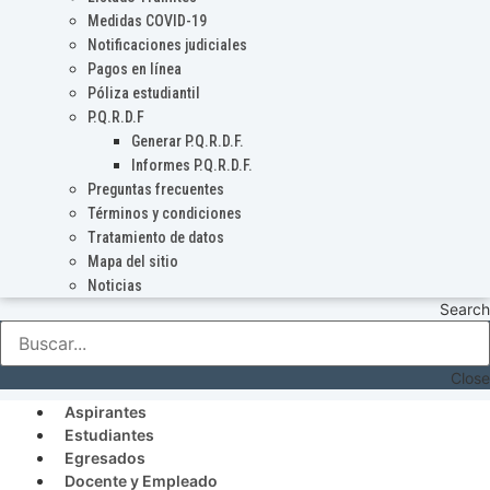
Medidas COVID-19
Notificaciones judiciales
Pagos en línea
Póliza estudiantil
P.Q.R.D.F
Generar P.Q.R.D.F.
Informes P.Q.R.D.F.
Preguntas frecuentes
Términos y condiciones
Tratamiento de datos
Mapa del sitio
Noticias
Search
Close
Aspirantes
Estudiantes
Egresados
Docente y Empleado