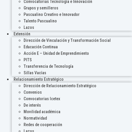
Convocatorias Tecnología e Innovación
Grupos y semilleros
Pascualino Creativo e Innovador
Talento Pascualino
Lazos
Extensión
Dirección de Vinculación y Transformación Social
Educación Continua
Acción E – Unidad de Emprendimiento
PITS
Transferencia de Tecnología
Sillas Vacías
Relacionamiento Estratégico
Dirección de Relacionamiento Estratégico
Convenios
Convocatorias Icetex
De interés
Movilidad académica
Normatividad
Redes de cooperación
Lazos