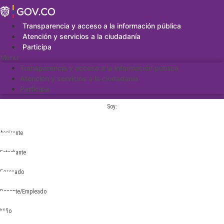
Saltar
al
contenido
Transparencia y acceso a la información pública
Atención y servicios a la ciudadanía
Participa
Menu
Transparencia y acceso a la información pública
Atención y servicios a la ciudadanía
Participa
Soy:
Aspirante
Estudiante
Egresado
Docente/Empleado
Niño