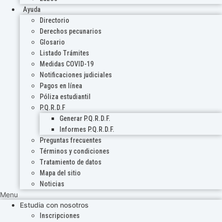
Ayuda
Directorio
Derechos pecunarios
Glosario
Listado Trámites
Medidas COVID-19
Notificaciones judiciales
Pagos en línea
Póliza estudiantil
P.Q.R.D.F
Generar P.Q.R.D.F.
Informes P.Q.R.D.F.
Preguntas frecuentes
Términos y condiciones
Tratamiento de datos
Mapa del sitio
Noticias
Menu
Estudia con nosotros
Inscripciones