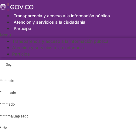
Saltar
al
contenido
Transparencia y acceso a la información pública
Atención y servicios a la ciudadanía
Participa
Menu
Transparencia y acceso a la información pública
Atención y servicios a la ciudadanía
Participa
Soy:
Aspirante
Estudiante
Egresado
Docente/Empleado
Niño