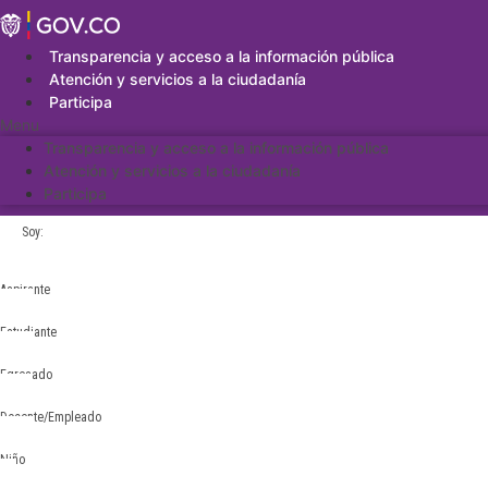
Saltar
al
contenido
Transparencia y acceso a la información pública
Atención y servicios a la ciudadanía
Participa
Menu
Transparencia y acceso a la información pública
Atención y servicios a la ciudadanía
Participa
Soy:
Aspirante
Estudiante
Egresado
Docente/Empleado
Niño