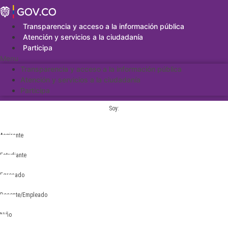
Saltar
al
contenido
Transparencia y acceso a la información pública
Atención y servicios a la ciudadanía
Participa
Menu
Transparencia y acceso a la información pública
Atención y servicios a la ciudadanía
Participa
Soy:
Aspirante
Estudiante
Egresado
Docente/Empleado
Niño