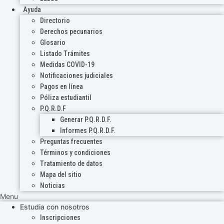
Ayuda
Directorio
Derechos pecunarios
Glosario
Listado Trámites
Medidas COVID-19
Notificaciones judiciales
Pagos en línea
Póliza estudiantil
P.Q.R.D.F
Generar P.Q.R.D.F.
Informes P.Q.R.D.F.
Preguntas frecuentes
Términos y condiciones
Tratamiento de datos
Mapa del sitio
Noticias
Menu
Estudia con nosotros
Inscripciones