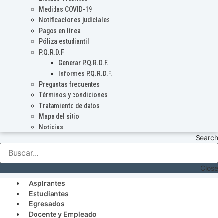
Medidas COVID-19
Notificaciones judiciales
Pagos en línea
Póliza estudiantil
P.Q.R.D.F
Generar P.Q.R.D.F.
Informes P.Q.R.D.F.
Preguntas frecuentes
Términos y condiciones
Tratamiento de datos
Mapa del sitio
Noticias
Search
Close
Aspirantes
Estudiantes
Egresados
Docente y Empleado