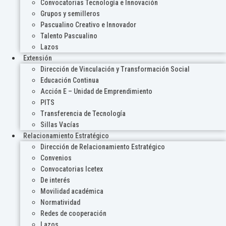
Convocatorias Tecnología e Innovación
Grupos y semilleros
Pascualino Creativo e Innovador
Talento Pascualino
Lazos
Extensión
Dirección de Vinculación y Transformación Social
Educación Continua
Acción E – Unidad de Emprendimiento
PITS
Transferencia de Tecnología
Sillas Vacías
Relacionamiento Estratégico
Dirección de Relacionamiento Estratégico
Convenios
Convocatorias Icetex
De interés
Movilidad académica
Normatividad
Redes de cooperación
Lazos