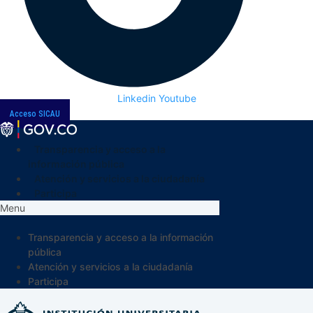
Linkedin
Youtube
Acceso SICAU
Transparencia y acceso a la
información pública
Atención y servicios a la ciudadanía
Participa
Menu
Transparencia y acceso a la información
pública
Atención y servicios a la ciudadanía
Participa