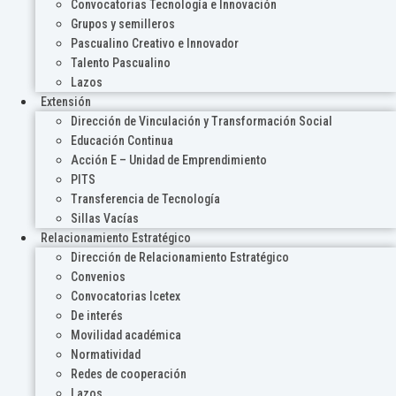
Convocatorias Tecnología e Innovación
Grupos y semilleros
Pascualino Creativo e Innovador
Talento Pascualino
Lazos
Extensión
Dirección de Vinculación y Transformación Social
Educación Continua
Acción E – Unidad de Emprendimiento
PITS
Transferencia de Tecnología
Sillas Vacías
Relacionamiento Estratégico
Dirección de Relacionamiento Estratégico
Convenios
Convocatorias Icetex
De interés
Movilidad académica
Normatividad
Redes de cooperación
Lazos