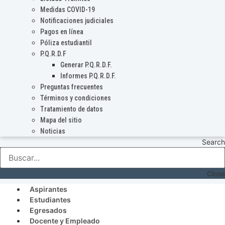
Medidas COVID-19
Notificaciones judiciales
Pagos en línea
Póliza estudiantil
P.Q.R.D.F
Generar P.Q.R.D.F.
Informes P.Q.R.D.F.
Preguntas frecuentes
Términos y condiciones
Tratamiento de datos
Mapa del sitio
Noticias
Search
Close
Aspirantes
Estudiantes
Egresados
Docente y Empleado