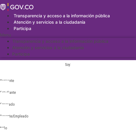
Saltar
al
contenido
Transparencia y acceso a la información pública
Atención y servicios a la ciudadanía
Participa
Menu
Transparencia y acceso a la información pública
Atención y servicios a la ciudadanía
Participa
Soy:
Aspirante
Estudiante
Egresado
Docente/Empleado
Niño