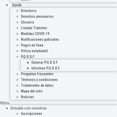
Ayuda
Directorio
Derechos pecunarios
Glosario
Listado Trámites
Medidas COVID-19
Notificaciones judiciales
Pagos en línea
Póliza estudiantil
P.Q.R.D.F
Generar P.Q.R.D.F.
Informes P.Q.R.D.F.
Preguntas frecuentes
Términos y condiciones
Tratamiento de datos
Mapa del sitio
Noticias
Menu
Estudia con nosotros
Inscripciones