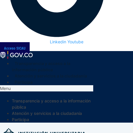
Linkedin
Youtube
Acceso SICAU
Transparencia y acceso a la
información pública
Atención y servicios a la ciudadanía
Participa
Menu
Transparencia y acceso a la información
pública
Atención y servicios a la ciudadanía
Participa