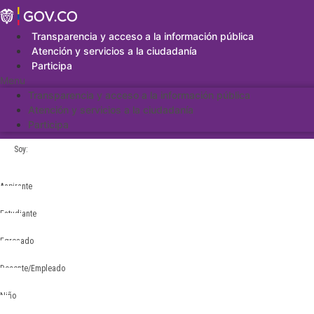
Saltar
al
contenido
Transparencia y acceso a la información pública
Atención y servicios a la ciudadanía
Participa
Menu
Transparencia y acceso a la información pública
Atención y servicios a la ciudadanía
Participa
Soy:
Aspirante
Estudiante
Egresado
Docente/Empleado
Niño