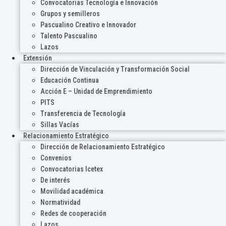
Convocatorias Tecnología e Innovación
Grupos y semilleros
Pascualino Creativo e Innovador
Talento Pascualino
Lazos
Extensión
Dirección de Vinculación y Transformación Social
Educación Continua
Acción E – Unidad de Emprendimiento
PITS
Transferencia de Tecnología
Sillas Vacías
Relacionamiento Estratégico
Dirección de Relacionamiento Estratégico
Convenios
Convocatorias Icetex
De interés
Movilidad académica
Normatividad
Redes de cooperación
Lazos