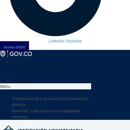
Linkedin
Youtube
Acceso SICAU
Transparencia y acceso a la
información pública
Atención y servicios a la ciudadanía
Participa
Menu
Transparencia y acceso a la información
pública
Atención y servicios a la ciudadanía
Participa