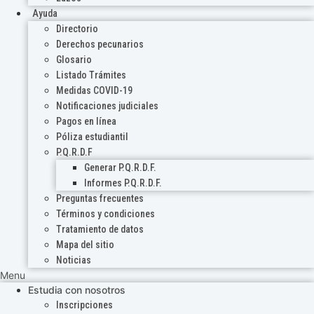
Ayuda
Directorio
Derechos pecunarios
Glosario
Listado Trámites
Medidas COVID-19
Notificaciones judiciales
Pagos en línea
Póliza estudiantil
P.Q.R.D.F
Generar P.Q.R.D.F.
Informes P.Q.R.D.F.
Preguntas frecuentes
Términos y condiciones
Tratamiento de datos
Mapa del sitio
Noticias
Menu
Estudia con nosotros
Inscripciones