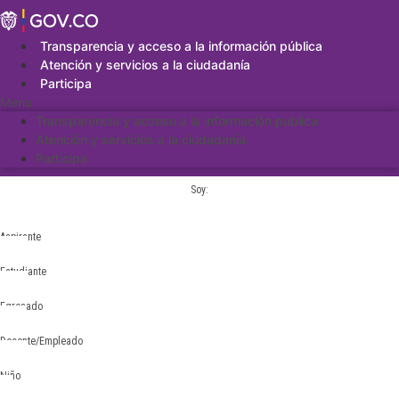
Saltar
al
contenido
Transparencia y acceso a la información pública
Atención y servicios a la ciudadanía
Participa
Menu
Transparencia y acceso a la información pública
Atención y servicios a la ciudadanía
Participa
Soy:
Aspirante
Estudiante
Egresado
Docente/Empleado
Niño