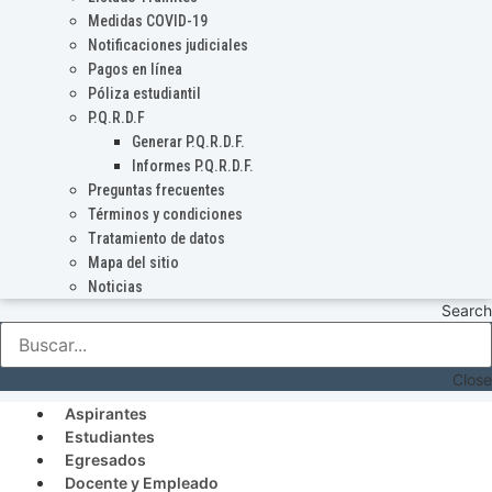
Medidas COVID-19
Notificaciones judiciales
Pagos en línea
Póliza estudiantil
P.Q.R.D.F
Generar P.Q.R.D.F.
Informes P.Q.R.D.F.
Preguntas frecuentes
Términos y condiciones
Tratamiento de datos
Mapa del sitio
Noticias
Search
Close
Aspirantes
Estudiantes
Egresados
Docente y Empleado