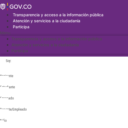
Saltar
al
contenido
Transparencia y acceso a la información pública
Atención y servicios a la ciudadanía
Participa
Menu
Transparencia y acceso a la información pública
Atención y servicios a la ciudadanía
Participa
Soy:
Aspirante
Estudiante
Egresado
Docente/Empleado
Niño