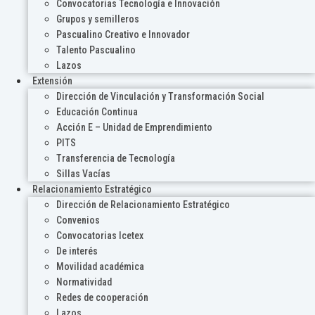
Convocatorias Tecnología e Innovación
Grupos y semilleros
Pascualino Creativo e Innovador
Talento Pascualino
Lazos
Extensión
Dirección de Vinculación y Transformación Social
Educación Continua
Acción E – Unidad de Emprendimiento
PITS
Transferencia de Tecnología
Sillas Vacías
Relacionamiento Estratégico
Dirección de Relacionamiento Estratégico
Convenios
Convocatorias Icetex
De interés
Movilidad académica
Normatividad
Redes de cooperación
Lazos