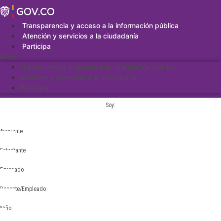
Saltar
al
contenido
Transparencia y acceso a la información pública
Atención y servicios a la ciudadanía
Participa
Menu
Transparencia y acceso a la información pública
Atención y servicios a la ciudadanía
Participa
Soy:
Aspirante
Estudiante
Egresado
Docente/Empleado
Niño