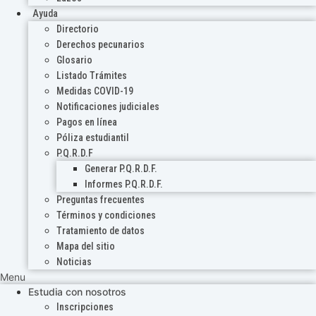
Ayuda
Directorio
Derechos pecunarios
Glosario
Listado Trámites
Medidas COVID-19
Notificaciones judiciales
Pagos en línea
Póliza estudiantil
P.Q.R.D.F
Generar P.Q.R.D.F.
Informes P.Q.R.D.F.
Preguntas frecuentes
Términos y condiciones
Tratamiento de datos
Mapa del sitio
Noticias
Menu
Estudia con nosotros
Inscripciones