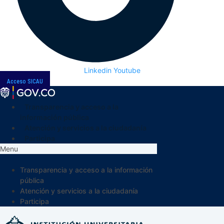
Linkedin
Youtube
Acceso SICAU
Transparencia y acceso a la
información pública
Atención y servicios a la ciudadanía
Participa
Menu
Transparencia y acceso a la información
pública
Atención y servicios a la ciudadanía
Participa