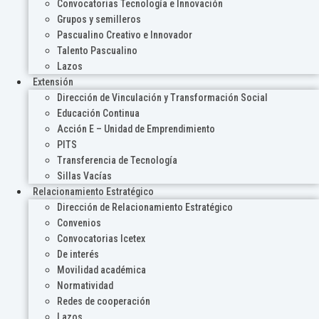
Convocatorias Tecnología e Innovación
Grupos y semilleros
Pascualino Creativo e Innovador
Talento Pascualino
Lazos
Extensión
Dirección de Vinculación y Transformación Social
Educación Continua
Acción E – Unidad de Emprendimiento
PITS
Transferencia de Tecnología
Sillas Vacías
Relacionamiento Estratégico
Dirección de Relacionamiento Estratégico
Convenios
Convocatorias Icetex
De interés
Movilidad académica
Normatividad
Redes de cooperación
Lazos