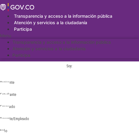
Saltar
al
contenido
Transparencia y acceso a la información pública
Atención y servicios a la ciudadanía
Participa
Menu
Transparencia y acceso a la información pública
Atención y servicios a la ciudadanía
Participa
Soy:
Aspirante
Estudiante
Egresado
Docente/Empleado
Niño