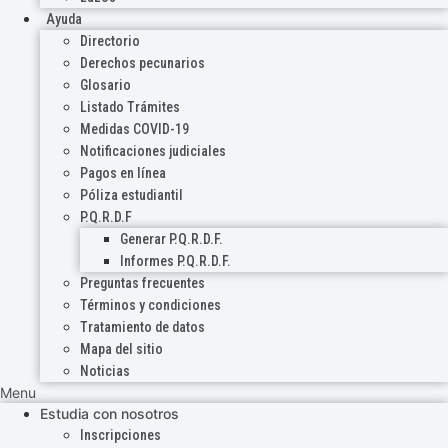
Ayuda
Directorio
Derechos pecunarios
Glosario
Listado Trámites
Medidas COVID-19
Notificaciones judiciales
Pagos en línea
Póliza estudiantil
P.Q.R.D.F
Generar P.Q.R.D.F.
Informes P.Q.R.D.F.
Preguntas frecuentes
Términos y condiciones
Tratamiento de datos
Mapa del sitio
Noticias
Menu
Estudia con nosotros
Inscripciones