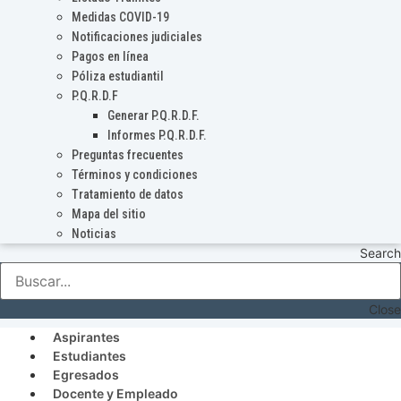
Medidas COVID-19
Notificaciones judiciales
Pagos en línea
Póliza estudiantil
P.Q.R.D.F
Generar P.Q.R.D.F.
Informes P.Q.R.D.F.
Preguntas frecuentes
Términos y condiciones
Tratamiento de datos
Mapa del sitio
Noticias
Search
Close
Aspirantes
Estudiantes
Egresados
Docente y Empleado