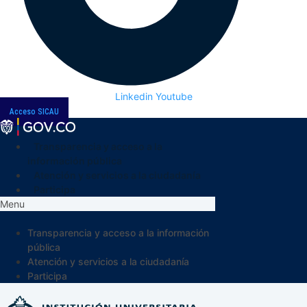
Linkedin
Youtube
Acceso SICAU
Transparencia y acceso a la
información pública
Atención y servicios a la ciudadanía
Participa
Menu
Transparencia y acceso a la información
pública
Atención y servicios a la ciudadanía
Participa