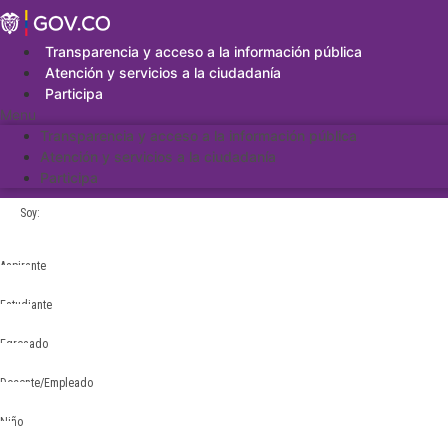
Saltar
al
contenido
Transparencia y acceso a la información pública
Atención y servicios a la ciudadanía
Participa
Menu
Transparencia y acceso a la información pública
Atención y servicios a la ciudadanía
Participa
Soy:
Aspirante
Estudiante
Egresado
Docente/Empleado
Niño