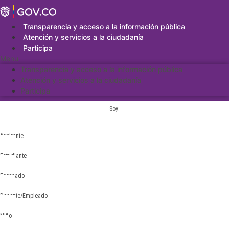
Saltar
al
contenido
Transparencia y acceso a la información pública
Atención y servicios a la ciudadanía
Participa
Menu
Transparencia y acceso a la información pública
Atención y servicios a la ciudadanía
Participa
Soy:
Aspirante
Estudiante
Egresado
Docente/Empleado
Niño