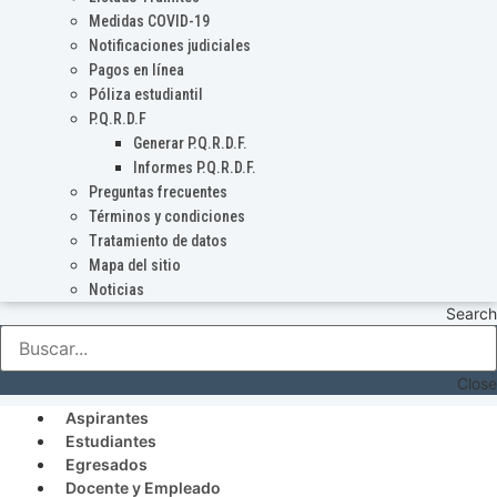
Medidas COVID-19
Notificaciones judiciales
Pagos en línea
Póliza estudiantil
P.Q.R.D.F
Generar P.Q.R.D.F.
Informes P.Q.R.D.F.
Preguntas frecuentes
Términos y condiciones
Tratamiento de datos
Mapa del sitio
Noticias
Search
Close
Aspirantes
Estudiantes
Egresados
Docente y Empleado