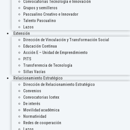
Convocatorias Tecnología e Innovación
Grupos y semilleros
Pascualino Creativo e Innovador
Talento Pascualino
Lazos
Extensión
Dirección de Vinculación y Transformación Social
Educación Continua
Acción E – Unidad de Emprendimiento
PITS
Transferencia de Tecnología
Sillas Vacías
Relacionamiento Estratégico
Dirección de Relacionamiento Estratégico
Convenios
Convocatorias Icetex
De interés
Movilidad académica
Normatividad
Redes de cooperación
Lazos