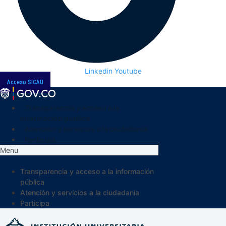
Linkedin
Youtube
Acceso SICAU
Transparencia y acceso a la
información pública
Atención y servicios a la ciudadanía
Participa
Menu
Transparencia y acceso a la información
pública
Atención y servicios a la ciudadanía
Participa