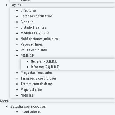
Ayuda
Directorio
Derechos pecunarios
Glosario
Listado Trámites
Medidas COVID-19
Notificaciones judiciales
Pagos en línea
Póliza estudiantil
P.Q.R.D.F
Generar P.Q.R.D.F.
Informes P.Q.R.D.F.
Preguntas frecuentes
Términos y condiciones
Tratamiento de datos
Mapa del sitio
Noticias
Menu
Estudia con nosotros
Inscripciones