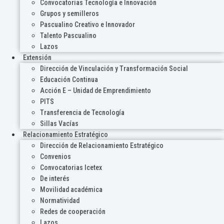
Convocatorias Tecnología e Innovación
Grupos y semilleros
Pascualino Creativo e Innovador
Talento Pascualino
Lazos
Extensión
Dirección de Vinculación y Transformación Social
Educación Continua
Acción E – Unidad de Emprendimiento
PITS
Transferencia de Tecnología
Sillas Vacías
Relacionamiento Estratégico
Dirección de Relacionamiento Estratégico
Convenios
Convocatorias Icetex
De interés
Movilidad académica
Normatividad
Redes de cooperación
Lazos