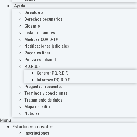
Ayuda
Directorio
Derechos pecunarios
Glosario
Listado Trámites
Medidas COVID-19
Notificaciones judiciales
Pagos en línea
Póliza estudiantil
P.Q.R.D.F
Generar P.Q.R.D.F.
Informes P.Q.R.D.F.
Preguntas frecuentes
Términos y condiciones
Tratamiento de datos
Mapa del sitio
Noticias
Menu
Estudia con nosotros
Inscripciones