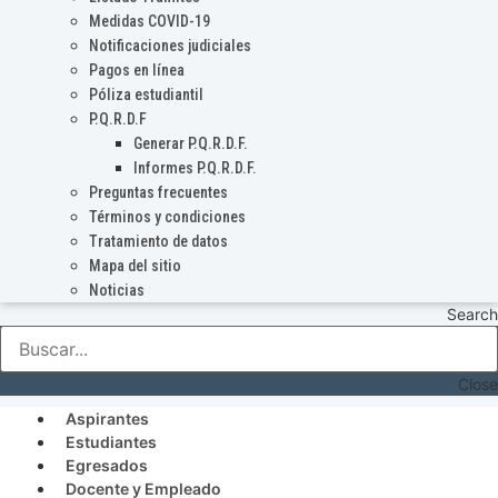
Medidas COVID-19
Notificaciones judiciales
Pagos en línea
Póliza estudiantil
P.Q.R.D.F
Generar P.Q.R.D.F.
Informes P.Q.R.D.F.
Preguntas frecuentes
Términos y condiciones
Tratamiento de datos
Mapa del sitio
Noticias
Search
Close
Aspirantes
Estudiantes
Egresados
Docente y Empleado