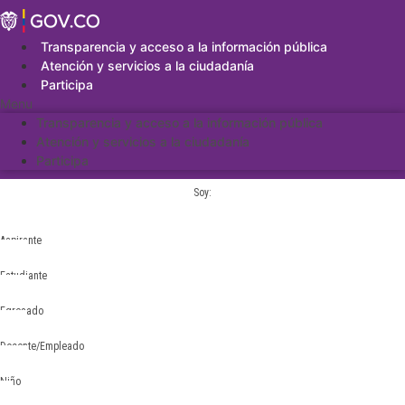
Saltar
al
contenido
Transparencia y acceso a la información pública
Atención y servicios a la ciudadanía
Participa
Menu
Transparencia y acceso a la información pública
Atención y servicios a la ciudadanía
Participa
Soy:
Aspirante
Estudiante
Egresado
Docente/Empleado
Niño