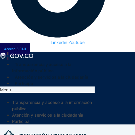
Linkedin
Youtube
Acceso SICAU
Transparencia y acceso a la
información pública
Atención y servicios a la ciudadanía
Participa
Menu
Transparencia y acceso a la información
pública
Atención y servicios a la ciudadanía
Participa