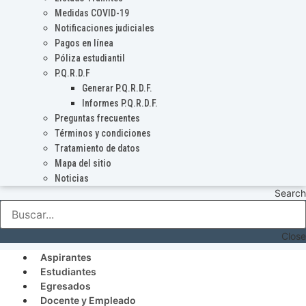
Medidas COVID-19
Notificaciones judiciales
Pagos en línea
Póliza estudiantil
P.Q.R.D.F
Generar P.Q.R.D.F.
Informes P.Q.R.D.F.
Preguntas frecuentes
Términos y condiciones
Tratamiento de datos
Mapa del sitio
Noticias
Search
Close
Aspirantes
Estudiantes
Egresados
Docente y Empleado