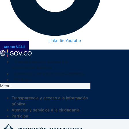
Linkedin
Youtube
Acceso SICAU
Transparencia y acceso a la
información pública
Atención y servicios a la ciudadanía
Participa
Menu
Transparencia y acceso a la información
pública
Atención y servicios a la ciudadanía
Participa