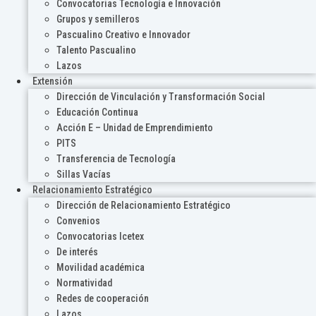
Convocatorias Tecnología e Innovación
Grupos y semilleros
Pascualino Creativo e Innovador
Talento Pascualino
Lazos
Extensión
Dirección de Vinculación y Transformación Social
Educación Continua
Acción E – Unidad de Emprendimiento
PITS
Transferencia de Tecnología
Sillas Vacías
Relacionamiento Estratégico
Dirección de Relacionamiento Estratégico
Convenios
Convocatorias Icetex
De interés
Movilidad académica
Normatividad
Redes de cooperación
Lazos