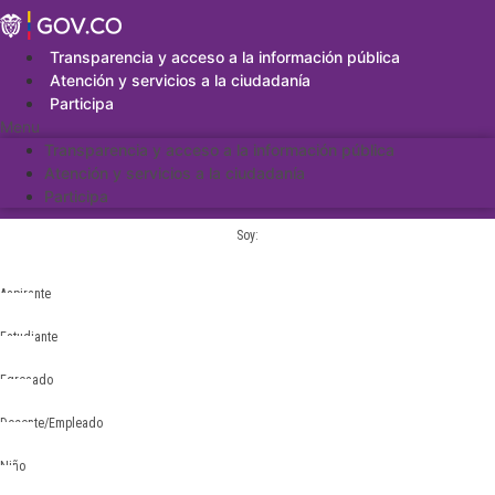
Saltar
al
contenido
Transparencia y acceso a la información pública
Atención y servicios a la ciudadanía
Participa
Menu
Transparencia y acceso a la información pública
Atención y servicios a la ciudadanía
Participa
Soy:
Aspirante
Estudiante
Egresado
Docente/Empleado
Niño