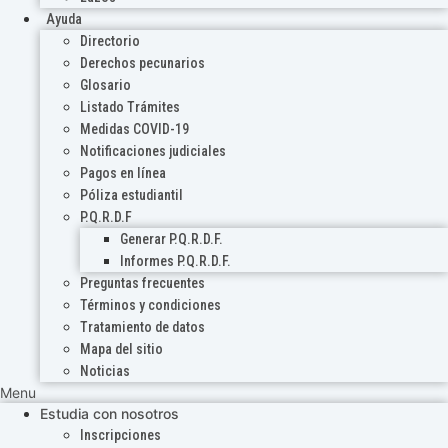
Ayuda
Directorio
Derechos pecunarios
Glosario
Listado Trámites
Medidas COVID-19
Notificaciones judiciales
Pagos en línea
Póliza estudiantil
P.Q.R.D.F
Generar P.Q.R.D.F.
Informes P.Q.R.D.F.
Preguntas frecuentes
Términos y condiciones
Tratamiento de datos
Mapa del sitio
Noticias
Menu
Estudia con nosotros
Inscripciones